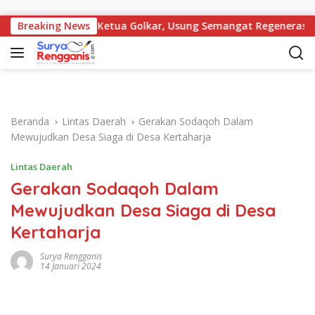
Langsung ke konten
Bursa Calon Ketua Golkar, Usung Semangat Regenerasi
Breaking News
7
Beranda
Lintas Daerah
Gerakan Sodaqoh Dalam
Mewujudkan Desa Siaga di Desa Kertaharja
Lintas Daerah
Gerakan Sodaqoh Dalam
Mewujudkan Desa Siaga di Desa
Kertaharja
Surya Rengganis
14 Januari 2024