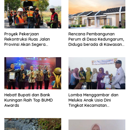
Proyek Pekerjaan
Rencana Pembangunan
Rekontruksi Ruas Jalan
Perum di Desa Kedungarum,
Provinsi Akan Segera
Diduga berada di Kawasan
Berakhir
Mata Air dan Daerah Irigasi
Hebat! Bupati dan Bank
Lomba Menggambar dan
Kuningan Raih Top BUMD
Melukis Anak Usia Dini
Awards
Tingkat Kecamatan
Panumbangan Berlangsung
Meriah