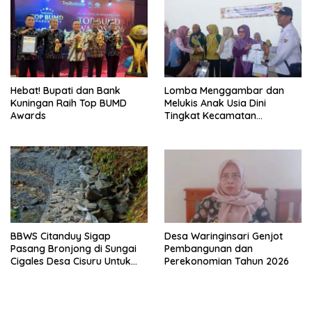
Hebat! Bupati dan Bank
Lomba Menggambar dan
Kuningan Raih Top BUMD
Melukis Anak Usia Dini
Awards
Tingkat Kecamatan
Panumbangan Berlangsung
Meriah
BBWS Citanduy Sigap
Desa Waringinsari Genjot
Pasang Bronjong di Sungai
Pembangunan dan
Cigales Desa Cisuru Untuk
Perekonomian Tahun 2026
Cegah Longsor dan Banjir