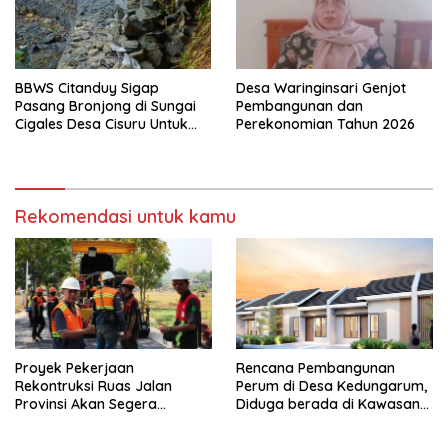
BBWS Citanduy Sigap
Desa Waringinsari Genjot
Pasang Bronjong di Sungai
Pembangunan dan
Cigales Desa Cisuru Untuk
Perekonomian Tahun 2026
Cegah Longsor dan Banjir
Rekomendasi untuk kamu
Proyek Pekerjaan
Rencana Pembangunan
Rekontruksi Ruas Jalan
Perum di Desa Kedungarum,
Provinsi Akan Segera
Diduga berada di Kawasan
Berakhir
Mata Air dan Daerah Irigasi