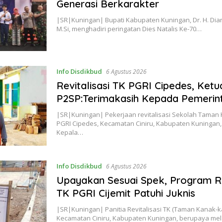
Generasi Berkarakter
|SR|Kuningan| Bupati Kabupaten Kuningan, Dr. H. Dia
M.Si, menghadiri peringatan Dies Natalis Ke-70…
Info Disdikbud
6 Agustus 2026
Revitalisasi TK PGRI Cipedes, Ketu
P2SP:Terimakasih Kepada Pemeri
|SR|Kuningan| Pekerjaan revitalisasi Sekolah Taman 
PGRI Cipedes, Kecamatan Ciniru, Kabupaten Kuningan,
Kepala…
Info Disdikbud
6 Agustus 2026
Upayakan Sesuai Spek, Program Re
TK PGRI Cijemit Patuhi Juknis
|SR|Kuningan| Panitia Revitalisasi TK (Taman Kanak-ka
Kecamatan Ciniru, Kabupaten Kuningan, berupaya m