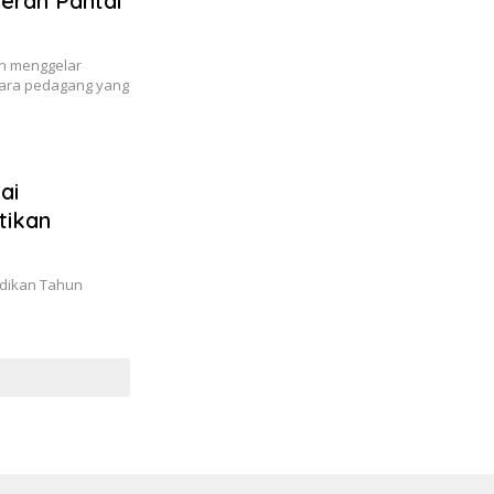
erah Pantai
n menggelar
para pedagang yang
ai
tikan
idikan Tahun