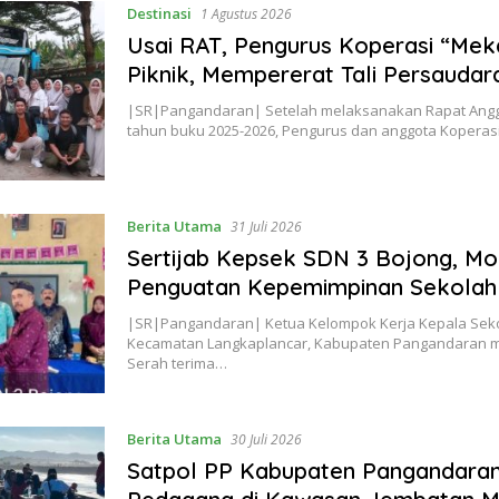
Destinasi
1 Agustus 2026
Usai RAT, Pengurus Koperasi “Mek
Piknik, Mempererat Tali Persaudar
|SR|Pangandaran| Setelah melaksanakan Rapat Angg
tahun buku 2025-2026, Pengurus dan anggota Kopera
Berita Utama
31 Juli 2026
Sertijab Kepsek SDN 3 Bojong, 
Penguatan Kepemimpinan Sekolah
|SR|Pangandaran| Ketua Kelompok Kerja Kepala Seko
Kecamatan Langkaplancar, Kabupaten Pangandaran m
Serah terima…
Berita Utama
30 Juli 2026
Satpol PP Kabupaten Pangandaran