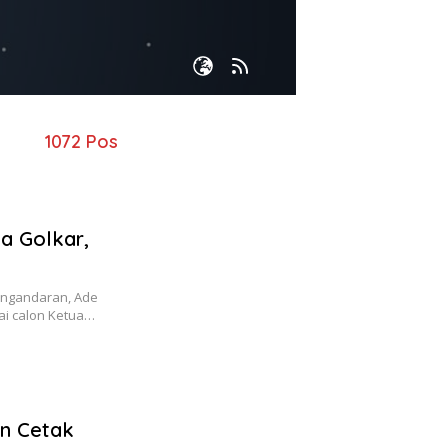
1072 Pos
ua Golkar,
angandaran, Ade
i calon Ketua…
en Cetak