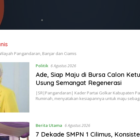
nis
Wilayah Pangandaran, Banjar dan Ciamis
Politik
6 Agustus 2026
Ade, Siap Maju di Bursa Calon Ket
Usung Semangat Regenerasi
|SR|Pangandaran| Kader Partai Golkar Kabupaten P
Ruminah, menyatakan kesiapannya untuk maju sebaga
Berita Utama
6 Agustus 2026
7 Dekade SMPN 1 Cilimus, Konsist