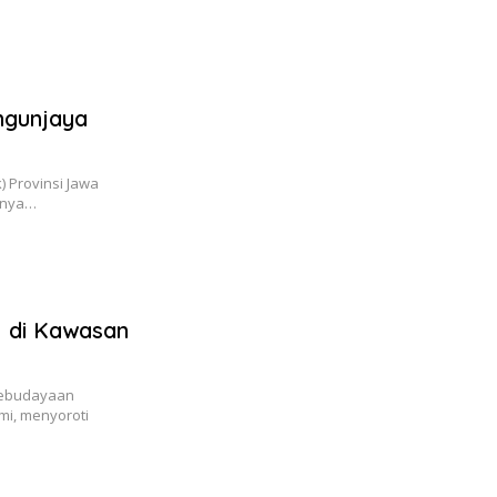
ngunjaya
 Provinsi Jawa
annya…
M di Kawasan
Kebudayaan
mi, menyoroti