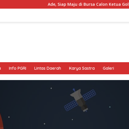
Ade, Siap Maju di Bursa Calon Ketua Golkar, Usu
a
Info PGRI
Lintas Daerah
Karya Sastra
Galeri