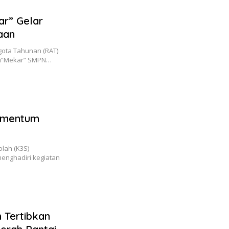
ar” Gelar
aan
ota Tahunan (RAT)
si”Mekar” SMPN…
Momentum
lah (K3S)
enghadiri kegiatan
 Tertibkan