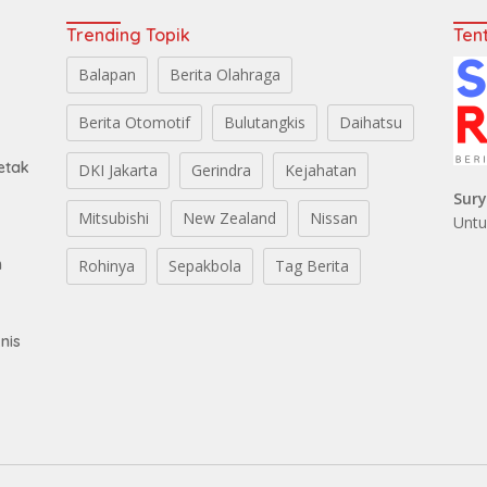
Trending Topik
Ten
Balapan
Berita Olahraga
Berita Otomotif
Bulutangkis
Daihatsu
etak
DKI Jakarta
Gerindra
Kejahatan
Sur
Mitsubishi
New Zealand
Nissan
Untu
h
Rohinya
Sepakbola
Tag Berita
nis