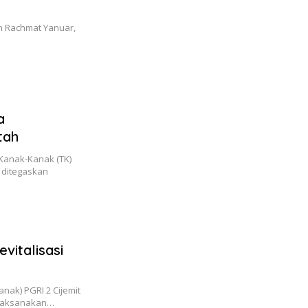
n Rachmat Yanuar,
a
ntah
Kanak-Kanak (TK)
 ditegaskan
vitalisasi
nak) PGRI 2 Cijemit
elaksanakan…