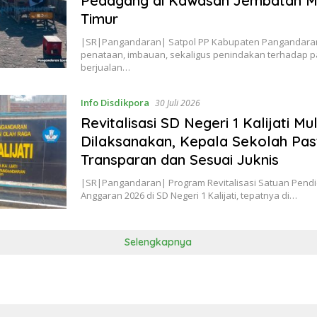
Pedagang di Kawasan Jembatan M
Timur
|SR|Pangandaran| Satpol PP Kabupaten Pangandara
penataan, imbauan, sekaligus penindakan terhadap 
berjualan…
Info Disdikpora
30 Juli 2026
Revitalisasi SD Negeri 1 Kalijati Mul
Dilaksanakan, Kepala Sekolah Pas
Transparan dan Sesuai Juknis
|SR|Pangandaran| Program Revitalisasi Satuan Pend
Anggaran 2026 di SD Negeri 1 Kalijati, tepatnya di…
Selengkapnya