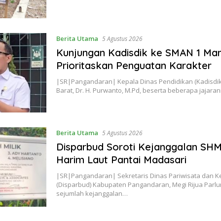
Berita Utama
5 Agustus 2026
Kunjungan Kadisdik ke SMAN 1 Ma
Prioritaskan Penguatan Karakter
|SR|Pangandaran| Kepala Dinas Pendidikan (Kadisdik)
Barat, Dr. H. Purwanto, M.Pd, beserta beberapa jajar
Berita Utama
5 Agustus 2026
Disparbud Soroti Kejanggalan SH
Harim Laut Pantai Madasari
|SR|Pangandaran| Sekretaris Dinas Pariwisata dan 
(Disparbud) Kabupaten Pangandaran, Megi Rijua Parlu
sejumlah kejanggalan…