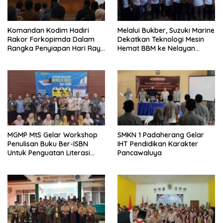
Komandan Kodim Hadiri
Melalui Bukber, Suzuki Marine
Rakor Forkopimda Dalam
Dekatkan Teknologi Mesin
Rangka Penyiapan Hari Raya
Hemat BBM ke Nelayan
Idul Fitri
Pangandaran
MGMP MtS Gelar Workshop
SMKN 1 Padaherang Gelar
Penulisan Buku Ber-ISBN
IHT Pendidikan Karakter
Untuk Penguatan Literasi
Pancawaluya
Guru