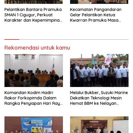
Pelantikan Bantara Pramuka
Kecamatan Pangandaran
SMAN 1 Cigugur, Perkuat
Gelar Pelantikan Ketua
Karakter dan Kepemimpinan
Kwarran Pramuka Masa
Generasi Muda
Bakti 2025-2028
Rekomendasi untuk kamu
Komandan Kodim Hadiri
Melalui Bukber, Suzuki Marine
Rakor Forkopimda Dalam
Dekatkan Teknologi Mesin
Rangka Penyiapan Hari Raya
Hemat BBM ke Nelayan
Idul Fitri
Pangandaran