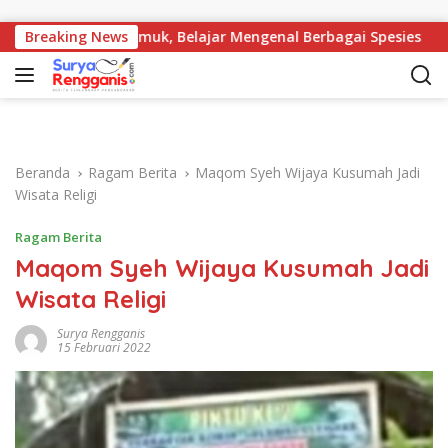
Langsung ke konten
um Nyamuk, Belajar Mengenal Berbagai Spesies
Breaking News
Korwil 
Beranda
Ragam Berita
Maqom Syeh Wijaya Kusumah Jadi
Wisata Religi
Ragam Berita
Maqom Syeh Wijaya Kusumah Jadi
Wisata Religi
Surya Rengganis
15 Februari 2022