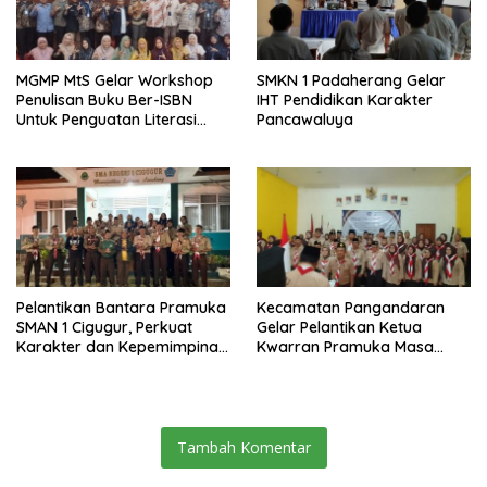
MGMP MtS Gelar Workshop
SMKN 1 Padaherang Gelar
Penulisan Buku Ber-ISBN
IHT Pendidikan Karakter
Untuk Penguatan Literasi
Pancawaluya
Guru
Pelantikan Bantara Pramuka
Kecamatan Pangandaran
SMAN 1 Cigugur, Perkuat
Gelar Pelantikan Ketua
Karakter dan Kepemimpinan
Kwarran Pramuka Masa
Generasi Muda
Bakti 2025-2028
Tambah Komentar