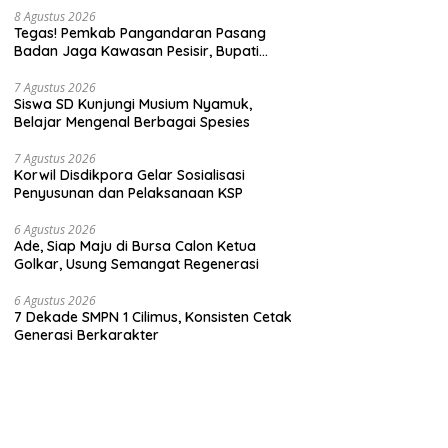
8 Agustus 2026
Tegas! Pemkab Pangandaran Pasang
Badan Jaga Kawasan Pesisir, Bupati
Desak Pembatalan Sertifikat di Pantai
Madasari
7 Agustus 2026
Siswa SD Kunjungi Musium Nyamuk,
Belajar Mengenal Berbagai Spesies
7 Agustus 2026
Korwil Disdikpora Gelar Sosialisasi
Penyusunan dan Pelaksanaan KSP
6 Agustus 2026
Ade, Siap Maju di Bursa Calon Ketua
Golkar, Usung Semangat Regenerasi
6 Agustus 2026
7 Dekade SMPN 1 Cilimus, Konsisten Cetak
Generasi Berkarakter