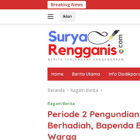
Langsung
Breaking News
W
ke
konten
Iklan
Home
Berita Utama
Info Disdikpor
Beranda
Ragam Berita
Ragam Berita
Periode 2 Pengundia
Berhadiah, Bapenda 
Warga