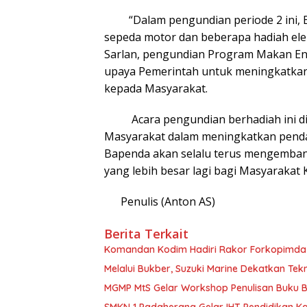
“Dalam pengundian periode 2 ini, B
sepeda motor dan beberapa hadiah elek
Sarlan, pengundian Program Makan Ena
upaya Pemerintah untuk meningkatka
kepada Masyarakat.
Acara pengundian berhadiah ini di
Masyarakat dalam meningkatkan penda
Bapenda akan selalu terus mengemban
yang lebih besar lagi bagi Masyarakat
Penulis (Anton AS)
Berita Terkait
Komandan Kodim Hadiri Rakor Forkopimda D
Melalui Bukber, Suzuki Marine Dekatkan T
MGMP MtS Gelar Workshop Penulisan Buku Be
SMKN 1 Padaherang Gelar IHT Pendidikan K