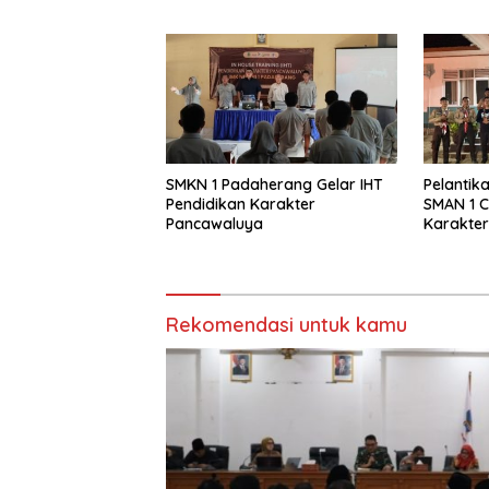
Pangand
SMKN 1 Padaherang Gelar IHT
Pelantik
Pendidikan Karakter
SMAN 1 C
Pancawaluya
Karakte
Generas
Rekomendasi untuk kamu