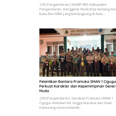
|SR|Pangandaran| MGMP MtS Kabupaten
Pangandaran, menggelar Workshop tentang men
buku Ber-ISBN yang berlangsung di Aula…
Pelantikan Bantara Pramuka SMAN 1 Cigugur
Perkuat Karakter dan Kepemimpinan Gener
Muda
|SR|Pangandaran| Gerakan Pramuka SMAN 1
Cigugur Ambalan Rd. Angga Wacana dan Dewi
Kamurang resmi melantik…