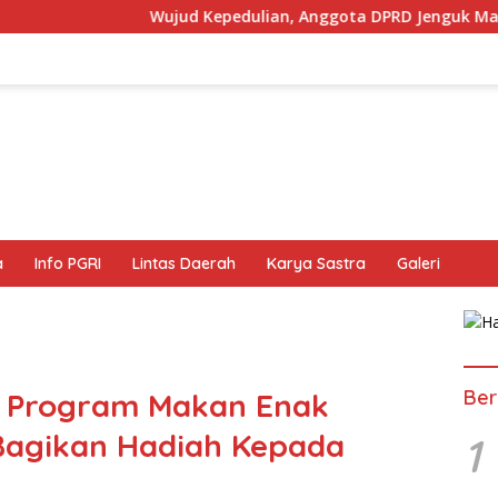
ujud Kepedulian, Anggota DPRD Jenguk Maulana Yang Sedang S
a
Info PGRI
Lintas Daerah
Karya Sastra
Galeri
Ber
n Program Makan Enak
Bagikan Hadiah Kepada
1