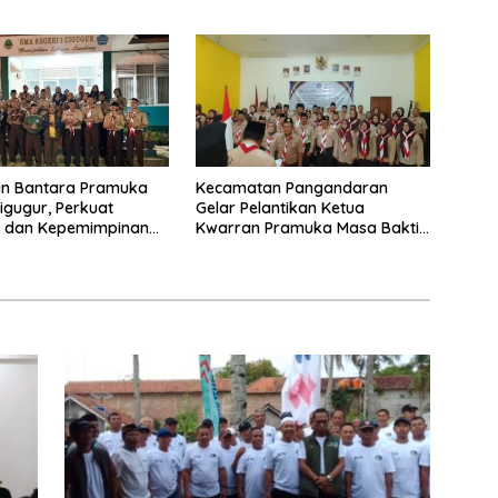
aran
an Bantara Pramuka
Kecamatan Pangandaran
igugur, Perkuat
Gelar Pelantikan Ketua
r dan Kepemimpinan
Kwarran Pramuka Masa Bakti
i Muda
2025-2028