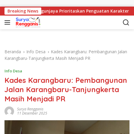
Langsung ke konten
 SMAN 1 Mangunjaya Prioritaskan Penguatan Karakter
Breaking News
Beranda
Info Desa
Kades Karangbaru: Pembangunan Jalan
Karangbaru-Tanjungkerta Masih Menjadi PR
Info Desa
Kades Karangbaru: Pembangunan
Jalan Karangbaru-Tanjungkerta
Masih Menjadi PR
Surya Rengganis
11 Desember 2025