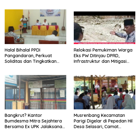
Halal Bihalal PPDI
Relokasi Pemukiman Warga
Pangandaran, Perkuat
Eks PW Ditinjau DPRD,
Soliditas dan Tingkatkan
Infrastruktur dan Mitigasi
Kualitas Kerja
Bencana Disorot
Bangkrut? Kantor
Musrenbang Kecamatan
Bumdesma Mitra Sejahtera
Parigi Digelar di Pepedan Hil
Bersama Ex UPK Jalaksana
Desa Selasari, Camat
Tutup Terus
Tekankan Sinergi
Pembangunan