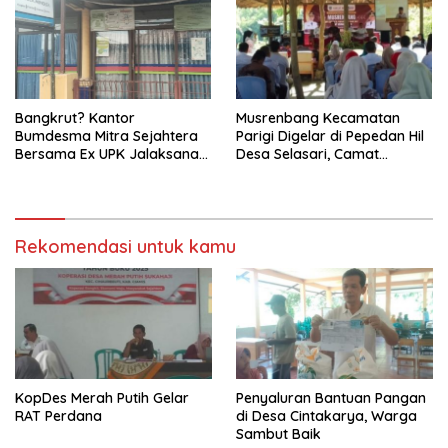
Bangkrut? Kantor
Musrenbang Kecamatan
Bumdesma Mitra Sejahtera
Parigi Digelar di Pepedan Hil
Bersama Ex UPK Jalaksana
Desa Selasari, Camat
Tutup Terus
Tekankan Sinergi
Pembangunan
Rekomendasi untuk kamu
KopDes Merah Putih Gelar
Penyaluran Bantuan Pangan
RAT Perdana
di Desa Cintakarya, Warga
Sambut Baik