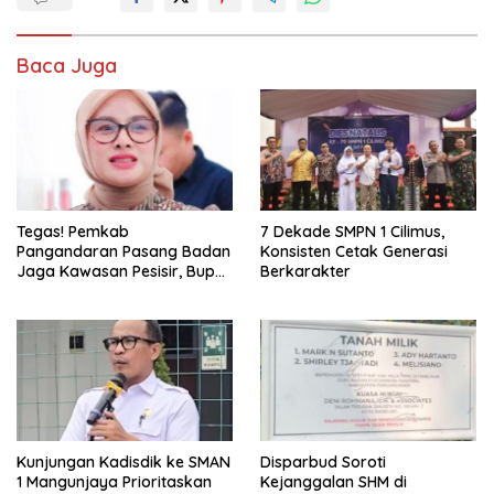
Baca Juga
Tegas! Pemkab
7 Dekade SMPN 1 Cilimus,
Pangandaran Pasang Badan
Konsisten Cetak Generasi
Jaga Kawasan Pesisir, Bupati
Berkarakter
Desak Pembatalan Sertifikat
di Pantai Madasari
Kunjungan Kadisdik ke SMAN
Disparbud Soroti
1 Mangunjaya Prioritaskan
Kejanggalan SHM di