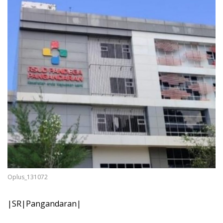
Oplus_131072
|SR|Pangandaran|