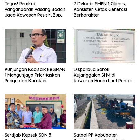
Tegas! Pemkab
7 Dekade SMPN 1 Cilimus,
Pangandaran Pasang Badan
Konsisten Cetak Generasi
Jaga Kawasan Pesisir, Bupati
Berkarakter
Desak Pembatalan Sertifikat
di Pantai Madasari
Kunjungan Kadisdik ke SMAN
Disparbud Soroti
1 Mangunjaya Prioritaskan
Kejanggalan SHM di
Penguatan Karakter
Kawasan Harim Laut Pantai
Madasari
Sertijab Kepsek SDN 3
Satpol PP Kabupaten