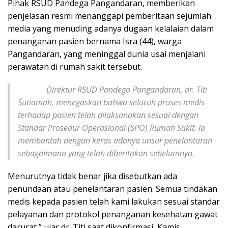
Pihak RSUD Pandega Pangandaran, memberikan
penjelasan resmi menanggapi pemberitaan sejumlah
media yang menuding adanya dugaan kelalaian dalam
penanganan pasien bernama Isra (44), warga
Pangandaran, yang meninggal dunia usai menjalani
perawatan di rumah sakit tersebut.
Direktur RSUD Pandega Pangandaran, dr. Titi
Sutiamah, menegaskan bahwa seluruh proses medis
terhadap pasien telah dilaksanakan sesuai dengan
Standar Prosedur Operasional (SPO) Rumah Sakit. Ia
membantah dengan keras adanya unsur penelantaran
sebagaimana yang telah diberitakan sebelumnya.
Menurutnya tidak benar jika disebutkan ada
penundaan atau penelantaran pasien. Semua tindakan
medis kepada pasien telah kami lakukan sesuai standar
pelayanan dan protokol penanganan kesehatan gawat
darurat,” ujar dr. Titi saat dikonfirmasi, Kamis