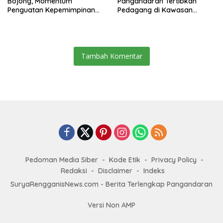
Bojong, Momentum
Pangandaran Tertibkan
Penguatan Kepemimpinan
Pedagang di Kawasan
Sekolah
Jembatan Merah Pantai
Timur
Tambah Komentar
Pedoman Media Siber
Kode Etik
Privacy Policy
Redaksi
Disclaimer
Indeks
SuryaRengganisNews.com - Berita Terlengkap Pangandaran
Versi Non AMP