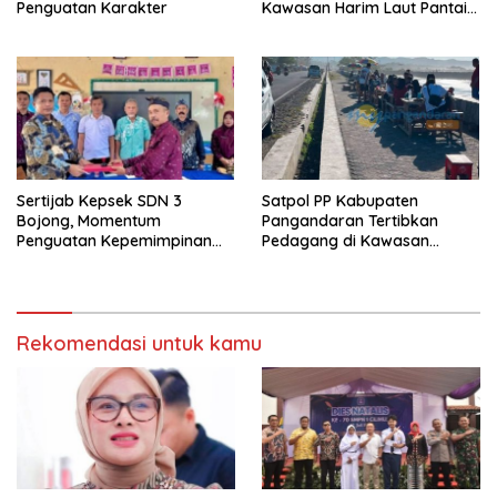
Penguatan Karakter
Kawasan Harim Laut Pantai
Madasari
Sertijab Kepsek SDN 3
Satpol PP Kabupaten
Bojong, Momentum
Pangandaran Tertibkan
Penguatan Kepemimpinan
Pedagang di Kawasan
Sekolah
Jembatan Merah Pantai
Timur
Rekomendasi untuk kamu