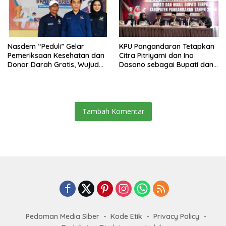
Nasdem “Peduli” Gelar
KPU Pangandaran Tetapkan
Pemeriksaan Kesehatan dan
Citra Pitriyami dan Ino
Donor Darah Gratis, Wujud
Dasono sebagai Bupati dan
Nyata Kepedulian Partai
Wakil Bupati Terpilih
terhadap Kesehatan
Masyarakat
Tambah Komentar
Pedoman Media Siber
Kode Etik
Privacy Policy