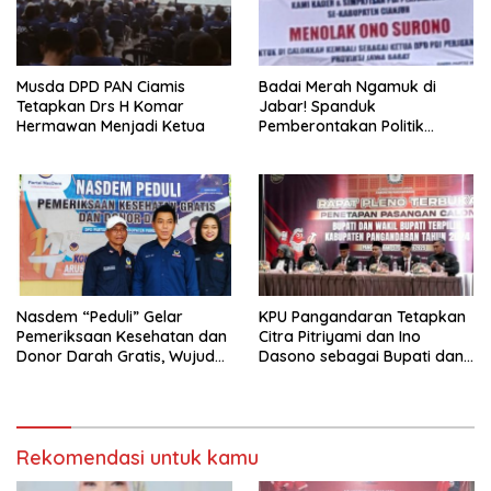
Musda DPD PAN Ciamis
Badai Merah Ngamuk di
Tetapkan Drs H Komar
Jabar! Spanduk
Hermawan Menjadi Ketua
Pemberontakan Politik
Menggema: Kader dan
Simpatisan Tolak Ono
Surono Jadi Calon Ketua
DPD PDI Perjuangan!
Nasdem “Peduli” Gelar
KPU Pangandaran Tetapkan
Pemeriksaan Kesehatan dan
Citra Pitriyami dan Ino
Donor Darah Gratis, Wujud
Dasono sebagai Bupati dan
Nyata Kepedulian Partai
Wakil Bupati Terpilih
terhadap Kesehatan
Masyarakat
Rekomendasi untuk kamu