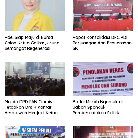
Ade, Siap Maju di Bursa
Rapat Konsolidasi DPC PDI
Calon Ketua Golkar, Usung
Perjuangan dan Penyerahan
Semangat Regenerasi
SK
Musda DPD PAN Ciamis
Badai Merah Ngamuk di
Tetapkan Drs H Komar
Jabar! Spanduk
Hermawan Menjadi Ketua
Pemberontakan Politik
Menggema: Kader dan
Simpatisan Tolak Ono
Surono Jadi Calon Ketua
DPD PDI Perjuangan!