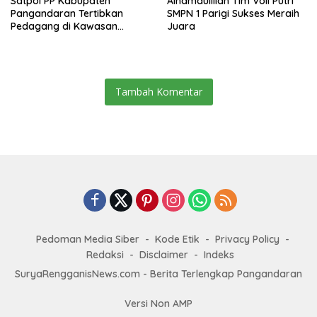
Satpol PP Kabupaten
Alhamdulillah Tim Voli Putri
Pangandaran Tertibkan
SMPN 1 Parigi Sukses Meraih
Pedagang di Kawasan
Juara
Jembatan Merah Pantai
Timur
Tambah Komentar
Pedoman Media Siber
Kode Etik
Privacy Policy
Redaksi
Disclaimer
Indeks
SuryaRengganisNews.com - Berita Terlengkap Pangandaran
Versi Non AMP