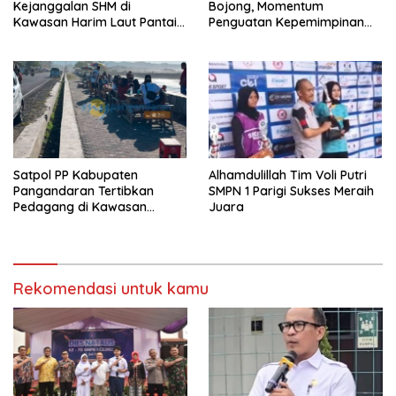
Kejanggalan SHM di
Bojong, Momentum
Kawasan Harim Laut Pantai
Penguatan Kepemimpinan
Madasari
Sekolah
Satpol PP Kabupaten
Alhamdulillah Tim Voli Putri
Pangandaran Tertibkan
SMPN 1 Parigi Sukses Meraih
Pedagang di Kawasan
Juara
Jembatan Merah Pantai
Timur
Rekomendasi untuk kamu