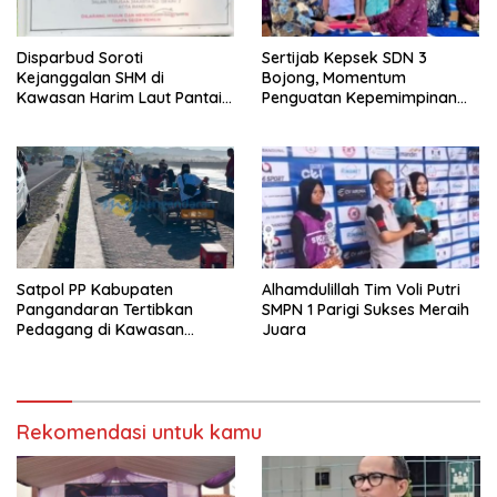
Disparbud Soroti
Sertijab Kepsek SDN 3
Kejanggalan SHM di
Bojong, Momentum
Kawasan Harim Laut Pantai
Penguatan Kepemimpinan
Madasari
Sekolah
Satpol PP Kabupaten
Alhamdulillah Tim Voli Putri
Pangandaran Tertibkan
SMPN 1 Parigi Sukses Meraih
Pedagang di Kawasan
Juara
Jembatan Merah Pantai
Timur
Rekomendasi untuk kamu