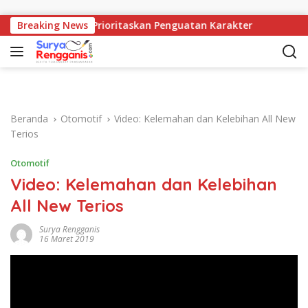
Langsung ke konten
 1 Mangunjaya Prioritaskan Penguatan Karakter
Breaking News
Disp
Beranda
Otomotif
Video: Kelemahan dan Kelebihan All New
Terios
Otomotif
Video: Kelemahan dan Kelebihan
All New Terios
Surya Rengganis
16 Maret 2019