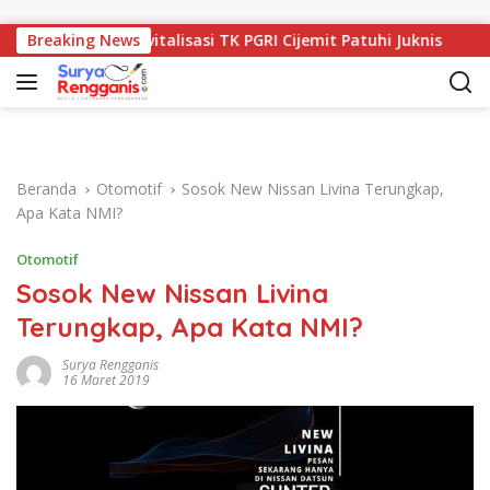
Langsung ke konten
k, Program Revitalisasi TK PGRI Cijemit Patuhi Juknis
Breaking News
K
Beranda
Otomotif
Sosok New Nissan Livina Terungkap,
Apa Kata NMI?
Otomotif
Sosok New Nissan Livina
Terungkap, Apa Kata NMI?
Surya Rengganis
16 Maret 2019