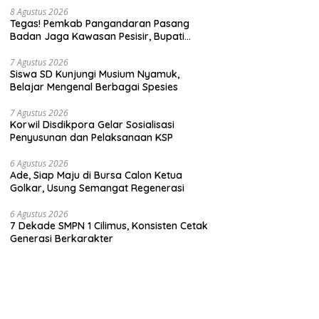
8 Agustus 2026
Tegas! Pemkab Pangandaran Pasang
Badan Jaga Kawasan Pesisir, Bupati
Desak Pembatalan Sertifikat di Pantai
Madasari
7 Agustus 2026
Siswa SD Kunjungi Musium Nyamuk,
Belajar Mengenal Berbagai Spesies
7 Agustus 2026
Korwil Disdikpora Gelar Sosialisasi
Penyusunan dan Pelaksanaan KSP
6 Agustus 2026
Ade, Siap Maju di Bursa Calon Ketua
Golkar, Usung Semangat Regenerasi
6 Agustus 2026
7 Dekade SMPN 1 Cilimus, Konsisten Cetak
Generasi Berkarakter