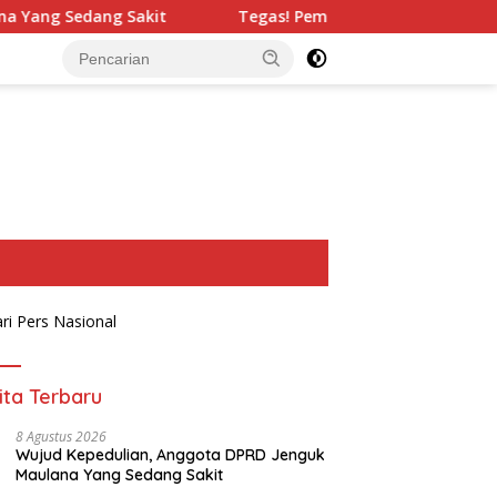
it
Tegas! Pemkab Pangandaran Pasang Badan Jaga Kawas
ita Terbaru
8 Agustus 2026
Wujud Kepedulian, Anggota DPRD Jenguk
Maulana Yang Sedang Sakit