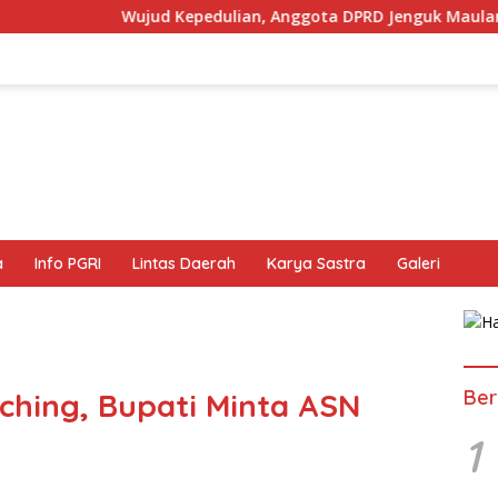
ud Kepedulian, Anggota DPRD Jenguk Maulana Yang Sedang Sak
a
Info PGRI
Lintas Daerah
Karya Sastra
Galeri
Ber
ching, Bupati Minta ASN
1