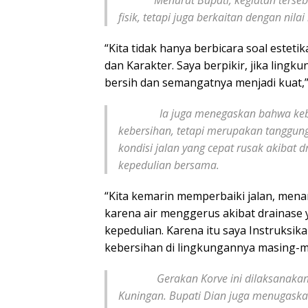
Menurut Bupati, kegiatan tersebut 
fisik, tetapi juga berkaitan dengan nila
“Kita tidak hanya berbicara soal esteti
dan Karakter. Saya berpikir, jika lin
bersih dan semangatnya menjadi kuat,”
Ia juga menegaskan bahwa kebersi
kebersihan, tetapi merupakan tanggun
kondisi jalan yang cepat rusak akibat
kepedulian bersama.
“Kita kemarin memperbaiki jalan, menam
karena air menggerus akibat drainase y
kepedulian. Karena itu saya Instruksi
kebersihan di lingkungannya masing-m
Gerakan Korve ini dilaksanakan sec
Kuningan. Bupati Dian juga menugaska