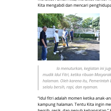
Kita mengabdi dan mencari penghidupan
Ia menuturkan, kegiatan ini juga m
mudik Idul Fitri, ketika ribuan Masya
halaman. Oleh karena itu, Pemerintah
selalu bersih, rapi, dan nyaman.
“Idul fitri adalah momen ketika anak-an
kampung halaman. Tentu Kita ingin 
bersih, resik, dan penuh kehangatan,” 