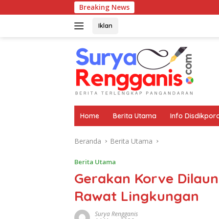
Langsung
Breaking News
Wuj
ke
konten
Iklan
Home
Berita Utama
Info Disdikpor
Beranda
Berita Utama
Berita Utama
Gerakan Korve Dilaun
Rawat Lingkungan
Surya Rengganis