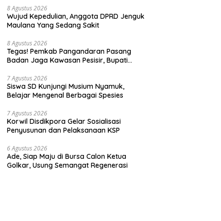
8 Agustus 2026
Wujud Kepedulian, Anggota DPRD Jenguk
Maulana Yang Sedang Sakit
8 Agustus 2026
Tegas! Pemkab Pangandaran Pasang
Badan Jaga Kawasan Pesisir, Bupati
Desak Pembatalan Sertifikat di Pantai
Madasari
7 Agustus 2026
Siswa SD Kunjungi Musium Nyamuk,
Belajar Mengenal Berbagai Spesies
7 Agustus 2026
Korwil Disdikpora Gelar Sosialisasi
Penyusunan dan Pelaksanaan KSP
6 Agustus 2026
Ade, Siap Maju di Bursa Calon Ketua
Golkar, Usung Semangat Regenerasi