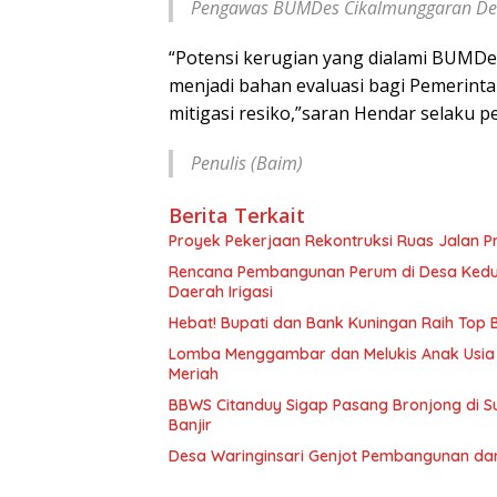
Pengawas BUMDes Cikalmunggaran De
“Potensi kerugian yang dialami BUMD
menjadi bahan evaluasi bagi Pemerint
mitigasi resiko,”saran Hendar selaku 
Penulis (Baim)
Berita Terkait
Proyek Pekerjaan Rekontruksi Ruas Jalan P
Rencana Pembangunan Perum di Desa Kedu
Daerah Irigasi
Hebat! Bupati dan Bank Kuningan Raih Top
Lomba Menggambar dan Melukis Anak Usia
Meriah
BBWS Citanduy Sigap Pasang Bronjong di Su
Banjir
Desa Waringinsari Genjot Pembangunan da