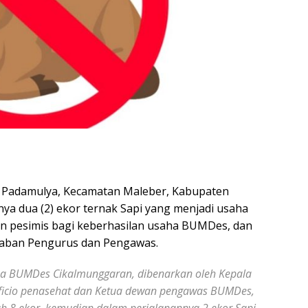
Padamulya, Kecamatan Maleber, Kabupaten
nya dua (2) ekor ternak Sapi yang menjadi usaha
 pesimis bagi keberhasilan usaha BUMDes, dan
waban Pengurus dan Pengawas.
BUMDes Cikalmunggaran, dibenarkan oleh Kepala
officio penasehat dan Ketua dewan pengawas BUMDes,
h 8 ekor, kemudian dalam perjalanannya 2 ekor Sapi