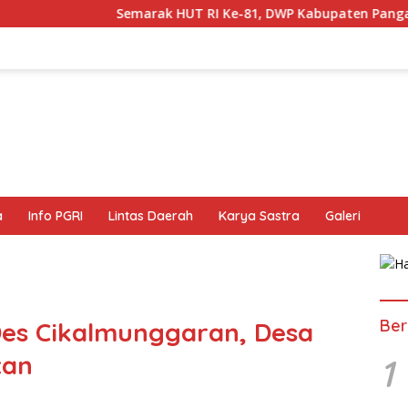
marak HUT RI Ke-81, DWP Kabupaten Pangandaran Gelar Berba
a
Info PGRI
Lintas Daerah
Karya Sastra
Galeri
Ber
es Cikalmunggaran, Desa
tan
1