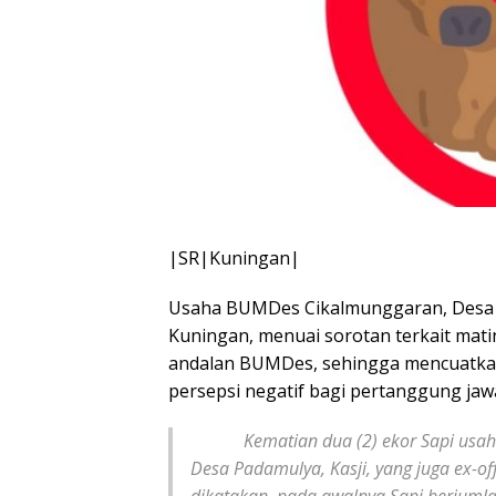
|SR|Kuningan|
Usaha BUMDes Cikalmunggaran, Desa 
Kuningan, menuai sorotan terkait mati
andalan BUMDes, sehingga mencuatkan
persepsi negatif bagi pertanggung ja
Kematian dua (2) ekor Sapi usaha 
Desa Padamulya, Kasji, yang juga ex-
dikatakan, pada awalnya Sapi berjumla