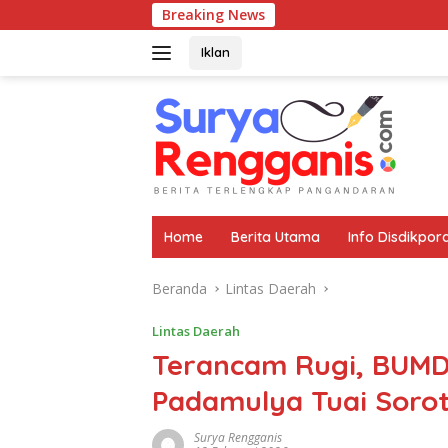
Langsung
Breaking News
Se
ke
konten
Iklan
Home
Berita Utama
Info Disdikpor
Beranda
Lintas Daerah
Lintas Daerah
Terancam Rugi, BUMD
Padamulya Tuai Soro
Surya Rengganis