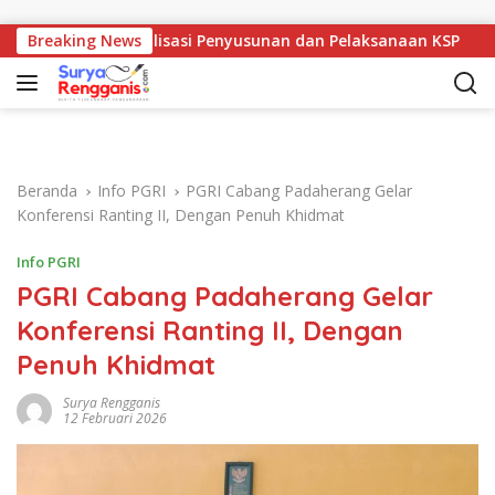
Langsung ke konten
ra Gelar Sosialisasi Penyusunan dan Pelaksanaan KSP
Breaking News
Ad
Beranda
Info PGRI
PGRI Cabang Padaherang Gelar
Konferensi Ranting II, Dengan Penuh Khidmat
Info PGRI
PGRI Cabang Padaherang Gelar
Konferensi Ranting II, Dengan
Penuh Khidmat
Surya Rengganis
12 Februari 2026