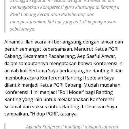
Sehingga kegiatan ini sesuai dengan Visi-Misi dalam
meningkatkan Kompetensi guru khusunya di Ranting II
PGRI Cabang Kecamatan Padaherang dan
mempertahankan hal hal yang baik di kepengurusan
sebelumnya.
Alhamdulillah acara ini berlangsung dengan lancar dan
penuh semangat kebersamaan. Menurut Ketua PGRI
Cabang, Kecamatan Padaherang, Aep Saeful Anwar,
dalam sambutannya mengatakan bahwa Konferensi ini
adalah kali Pertama Saya berkunjung ke Ranting II dan
membuka acara Konferensi Ranting II setelah Saya
dilantik menjadi Ketua PGRI Cabang. Mudah mudahan
Konferensi II ini menjadi “Roll Model” bagi Ranting
Ranting yang lain untuk melaksanakan Konferensi.
Selamat dan sukses untuk Ranting II. Demikian Saya
sampaikan, “Hidup PGRI”,katanya.
Agenda Konferensi Ranting II meliputi laporan