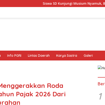
Siswa SD Kunjungi Musium Nyamuk, Belajar Mengenal B
a
Info PGRI
Lintas Daerah
Karya Sastra
Galeri
Ber
 Menggerakkan Roda
hun Pajak 2026 Dari
1
urahan