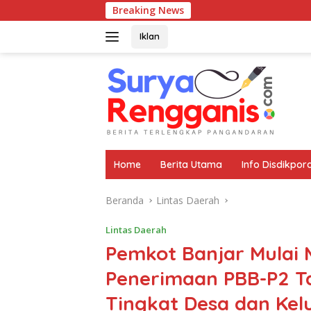
Langsung
Breaking News
ke
konten
Iklan
Home
Berita Utama
Info Disdikpor
Beranda
Lintas Daerah
Lintas Daerah
Pemkot Banjar Mulai
Penerimaan PBB-P2 Ta
Tingkat Desa dan Kel