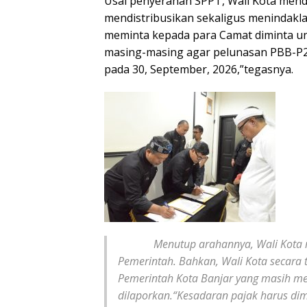
Usai penyerahan SPPT, Wali Kota mend
mendistribusikan sekaligus menindakl
meminta kepada para Camat diminta un
masing-masing agar pelunasan PBB-P2
pada 30, September, 2026,”tegasnya.
Menutup arahannya, Wali Kota men
Pemerintah. Bahkan, Wali Kota secara 
Pemerintah Kota Banjar yang masih me
dilaporkan.“Kesadaran pajak harus dim