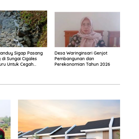
ah Irigasi
tanduy Sigap Pasang
Desa Waringinsari Genjot
 di Sungai Cigales
Pembangunan dan
uru Untuk Cegah
Perekonomian Tahun 2026
dan Banjir