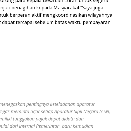
orong para Kepala Desa dan Lurah untuk segera
anjuti penagihan kepada Masyarakat.”Saya juga
tuk berperan aktif mengkoordinasikan wilayahnya
 dapat tercapai sebelum batas waktu pembayaran
egaskan pentingnya keteladanan aparatur
tegas meminta agar setiap Aparatur Sipil Negara (ASN)
miliki tunggakan pajak dapat didata dan
ulai dari internal Pemerintah, baru kemudian