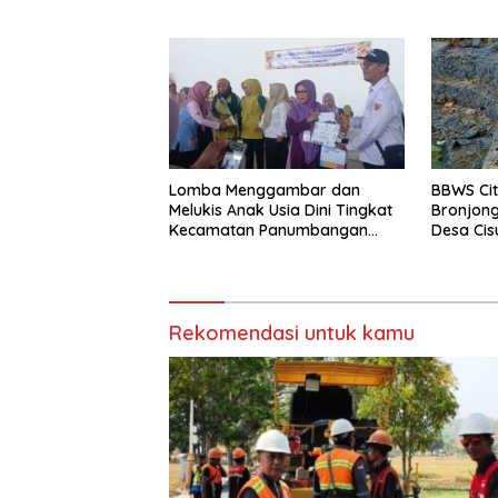
dan Daer
Lomba Menggambar dan
BBWS Ci
Melukis Anak Usia Dini Tingkat
Bronjong
Kecamatan Panumbangan
Desa Cis
Berlangsung Meriah
Longsor 
Rekomendasi untuk kamu