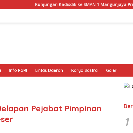
jungan Kadisdik ke SMAN 1 Mangunjaya Prioritaskan Penguata
a
Info PGRI
Lintas Daerah
Karya Sastra
Galeri
Ber
Delapan Pejabat Pimpinan
eser
1