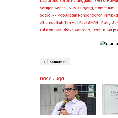
Disparbud Soroti Kejanggalan SHM di Kawa
Sertijab Kepsek SDN 3 Bojong, Momentum 
Satpol PP Kabupaten Pangandaran Tertibk
Alhamdulillah Tim Voli Putri SMPN 1 Parigi S
Lulusan SMK Bhakti Kencana, Tembus Kerja
Komentar
Baca Juga