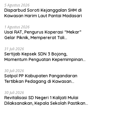
5 Agustus 2026
Disparbud Soroti Kejanggalan SHM di
Kawasan Harim Laut Pantai Madasari
1 Agustus 2026
Usai RAT, Pengurus Koperasi “Mekar”
Gelar Piknik, Mempererat Tali
Persaudaraan
31 Juli 2026
Sertijab Kepsek SDN 3 Bojong,
Momentum Penguatan Kepemimpinan
Sekolah
30 Juli 2026
Satpol PP Kabupaten Pangandaran
Tertibkan Pedagang di Kawasan
Jembatan Merah Pantai Timur
30 Juli 2026
Revitalisasi SD Negeri 1 Kalijati Mulai
Dilaksanakan, Kepala Sekolah Pastikan
Transparan dan Sesuai Juknis