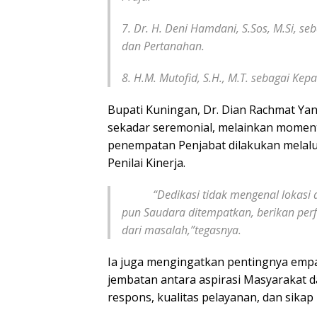
7. Dr. H. Deni Hamdani, S.Sos, M.Si, 
dan Pertanahan.
8. H.M. Mutofid, S.H., M.T. sebagai Ke
Bupati Kuningan, Dr. Dian Rachmat Ya
sekadar seremonial, melainkan mome
penempatan Penjabat dilakukan melalu
Penilai Kinerja.
“Dedikasi tidak mengenal lokasi dan
pun Saudara ditempatkan, berikan perf
dari masalah,”tegasnya.
Ia juga mengingatkan pentingnya empat
jembatan antara aspirasi Masyarakat 
respons, kualitas pelayanan, dan sikap