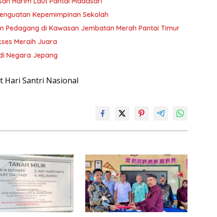
san Harim Laut Pantai Madasari
Penguatan Kepemimpinan Sekolah
an Pedagang di Kawasan Jembatan Merah Pantai Timur
ukses Meraih Juara
 di Negara Jepang