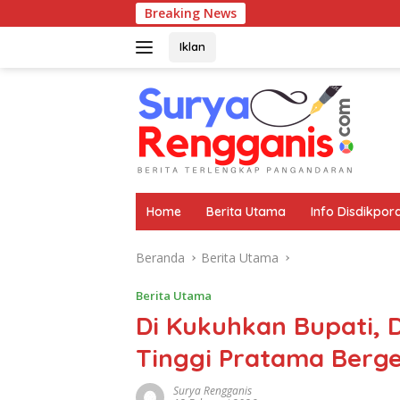
Langsung
Breaking News
Kun
ke
konten
Iklan
Home
Berita Utama
Info Disdikpor
Beranda
Berita Utama
Berita Utama
Di Kukuhkan Bupati, 
Tinggi Pratama Berg
Surya Rengganis