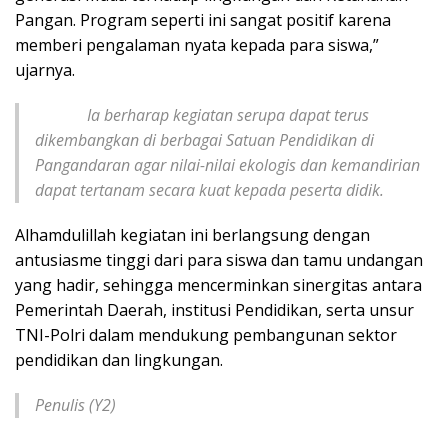
Pangan. Program seperti ini sangat positif karena
memberi pengalaman nyata kepada para siswa,”
ujarnya.
Ia berharap kegiatan serupa dapat terus
dikembangkan di berbagai Satuan Pendidikan di
Pangandaran agar nilai-nilai ekologis dan kemandirian
dapat tertanam secara kuat kepada peserta didik.
Alhamdulillah kegiatan ini berlangsung dengan
antusiasme tinggi dari para siswa dan tamu undangan
yang hadir, sehingga mencerminkan sinergitas antara
Pemerintah Daerah, institusi Pendidikan, serta unsur
TNI-Polri dalam mendukung pembangunan sektor
pendidikan dan lingkungan.
Penulis (Y2)