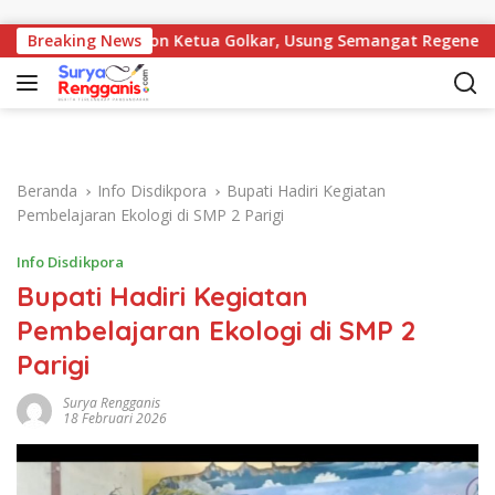
Langsung ke konten
u di Bursa Calon Ketua Golkar, Usung Semangat Regenerasi
Breaking News
Beranda
Info Disdikpora
Bupati Hadiri Kegiatan
Pembelajaran Ekologi di SMP 2 Parigi
Info Disdikpora
Bupati Hadiri Kegiatan
Pembelajaran Ekologi di SMP 2
Parigi
Surya Rengganis
18 Februari 2026