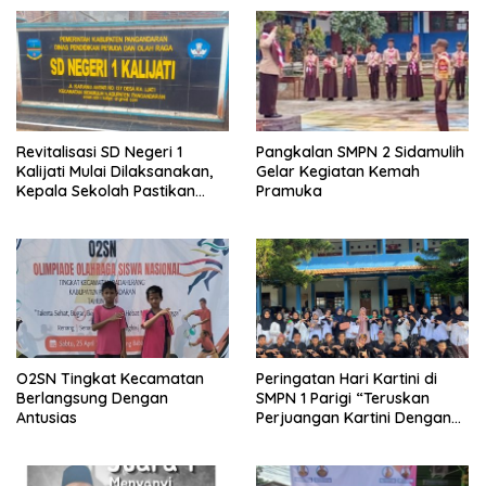
Revitalisasi SD Negeri 1
Pangkalan SMPN 2 Sidamulih
Kalijati Mulai Dilaksanakan,
Gelar Kegiatan Kemah
Kepala Sekolah Pastikan
Pramuka
Transparan dan Sesuai
Juknis
O2SN Tingkat Kecamatan
Peringatan Hari Kartini di
Berlangsung Dengan
SMPN 1 Parigi “Teruskan
Antusias
Perjuangan Kartini Dengan
Prestasi dan Aksi”