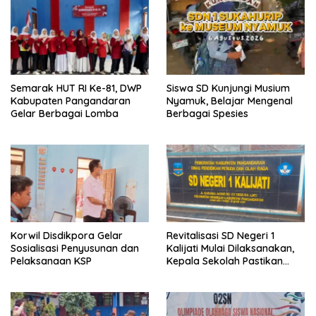
Semarak HUT RI Ke-81, DWP
Siswa SD Kunjungi Musium
Kabupaten Pangandaran
Nyamuk, Belajar Mengenal
Gelar Berbagai Lomba
Berbagai Spesies
Korwil Disdikpora Gelar
Revitalisasi SD Negeri 1
Sosialisasi Penyusunan dan
Kalijati Mulai Dilaksanakan,
Pelaksanaan KSP
Kepala Sekolah Pastikan
Transparan dan Sesuai
Juknis