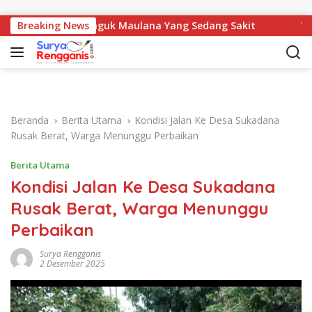
Langsung ke konten
ota DPRD Jenguk Maulana Yang Sedang Sakit
Breaking News
Tegas! P
Beranda
Berita Utama
Kondisi Jalan Ke Desa Sukadana
Rusak Berat, Warga Menunggu Perbaikan
Berita Utama
Kondisi Jalan Ke Desa Sukadana
Rusak Berat, Warga Menunggu
Perbaikan
Surya Rengganis
2 Desember 2025