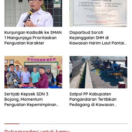
Kunjungan Kadisdik ke SMAN
Disparbud Soroti
1 Mangunjaya Prioritaskan
Kejanggalan SHM di
Penguatan Karakter
Kawasan Harim Laut Pantai
Madasari
Sertijab Kepsek SDN 3
Satpol PP Kabupaten
Bojong, Momentum
Pangandaran Tertibkan
Penguatan Kepemimpinan
Pedagang di Kawasan
Sekolah
Jembatan Merah Pantai
Timur
Rekomendasi untuk kamu