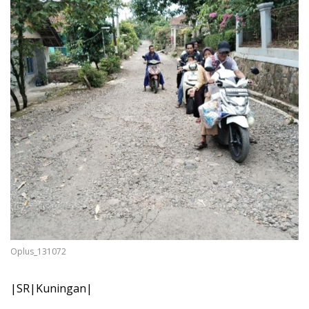
Oplus_131072
|SR|Kuningan|