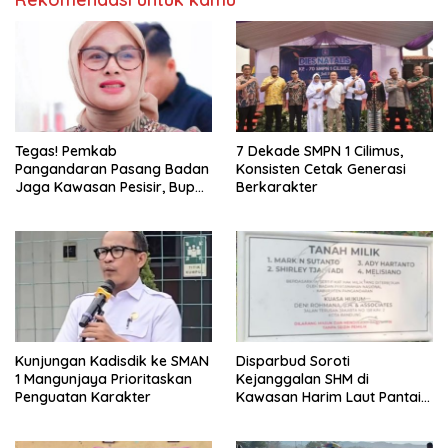
Tegas! Pemkab
7 Dekade SMPN 1 Cilimus,
Pangandaran Pasang Badan
Konsisten Cetak Generasi
Jaga Kawasan Pesisir, Bupati
Berkarakter
Desak Pembatalan Sertifikat
di Pantai Madasari
Kunjungan Kadisdik ke SMAN
Disparbud Soroti
1 Mangunjaya Prioritaskan
Kejanggalan SHM di
Penguatan Karakter
Kawasan Harim Laut Pantai
Madasari