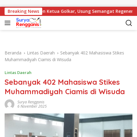
Langsung ke konten
 di Bursa Calon Ketua Golkar, Usung Semangat Regenerasi
Breaking News
Beranda
Lintas Daerah
Sebanyak 402 Mahasiswa Stikes
Muhammadiyah Ciamis di Wisuda
Lintas Daerah
Sebanyak 402 Mahasiswa Stikes
Muhammadiyah Ciamis di Wisuda
Surya Rengganis
6 November 2025