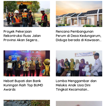
Proyek Pekerjaan
Rencana Pembangunan
Rekontruksi Ruas Jalan
Perum di Desa Kedungarum,
Provinsi Akan Segera
Diduga berada di Kawasan
Berakhir
Mata Air dan Daerah Irigasi
Hebat! Bupati dan Bank
Lomba Menggambar dan
Kuningan Raih Top BUMD
Melukis Anak Usia Dini
Awards
Tingkat Kecamatan
Panumbangan Berlangsung
Meriah