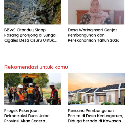
BBWS Citanduy Sigap
Desa Waringinsari Genjot
Pasang Bronjong di Sungai
Pembangunan dan
Cigales Desa Cisuru Untuk
Perekonomian Tahun 2026
Cegah Longsor dan Banjir
Rekomendasi untuk kamu
Proyek Pekerjaan
Rencana Pembangunan
Rekontruksi Ruas Jalan
Perum di Desa Kedungarum,
Provinsi Akan Segera
Diduga berada di Kawasan
Berakhir
Mata Air dan Daerah Irigasi