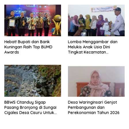
Hebat! Bupati dan Bank
Lomba Menggambar dan
Kuningan Raih Top BUMD
Melukis Anak Usia Dini
Awards
Tingkat Kecamatan
Panumbangan Berlangsung
Meriah
BBWS Citanduy Sigap
Desa Waringinsari Genjot
Pasang Bronjong di Sungai
Pembangunan dan
Cigales Desa Cisuru Untuk
Perekonomian Tahun 2026
Cegah Longsor dan Banjir