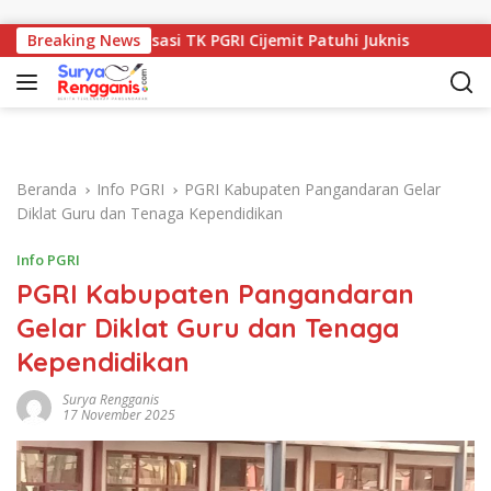
Langsung ke konten
m Revitalisasi TK PGRI Cijemit Patuhi Juknis
Breaking News
Kunjungan
Beranda
Info PGRI
PGRI Kabupaten Pangandaran Gelar
Diklat Guru dan Tenaga Kependidikan
Info PGRI
PGRI Kabupaten Pangandaran
Gelar Diklat Guru dan Tenaga
Kependidikan
Surya Rengganis
17 November 2025