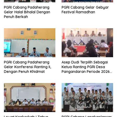
PGRI Cabang Padaherang
PGRI Cabang Gelar Gebyar
Gelar Halal Bihalal Dengan
Festival Ramadhan
Penuh Berkah
PGRI Cabang Padaherang
Asep Dudi Terpilih Sebagai
Gelar Konferensi Ranting II,
Ketua Ranting PGRI Desa
Dengan Penuh Khidmat
Pangandaran Periode 2026-
2031
Lewat Konkerkab I Tahun
PGRI Cabang Langkaplancar