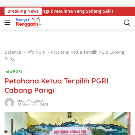
Langsung ke konten
gota DPRD Jenguk Maulana Yang Sedang Sakit
Breaking News
Tegas! P
Beranda
Info PGRI
Petahana Ketua Terpilih PGRI Cabang
Parigi
Info PGRI
Petahana Ketua Terpilih PGRI
Cabang Parigi
Surya Rengganis
16 November 2025