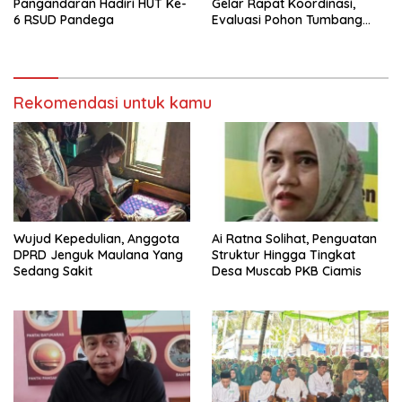
Pangandaran Hadiri HUT Ke-
Gelar Rapat Koordinasi,
6 RSUD Pandega
Evaluasi Pohon Tumbang
Usai Warga Tewas Tertimpa
Dahan Mahoni
Rekomendasi untuk kamu
Wujud Kepedulian, Anggota
Ai Ratna Solihat, Penguatan
DPRD Jenguk Maulana Yang
Struktur Hingga Tingkat
Sedang Sakit
Desa Muscab PKB Ciamis