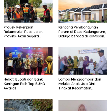
Proyek Pekerjaan
Rencana Pembangunan
Rekontruksi Ruas Jalan
Perum di Desa Kedungarum,
Provinsi Akan Segera
Diduga berada di Kawasan
Berakhir
Mata Air dan Daerah Irigasi
Hebat! Bupati dan Bank
Lomba Menggambar dan
Kuningan Raih Top BUMD
Melukis Anak Usia Dini
Awards
Tingkat Kecamatan
Panumbangan Berlangsung
Meriah