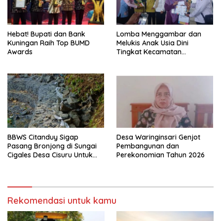
Hebat! Bupati dan Bank
Lomba Menggambar dan
Kuningan Raih Top BUMD
Melukis Anak Usia Dini
Awards
Tingkat Kecamatan
Panumbangan Berlangsung
Meriah
BBWS Citanduy Sigap
Desa Waringinsari Genjot
Pasang Bronjong di Sungai
Pembangunan dan
Cigales Desa Cisuru Untuk
Perekonomian Tahun 2026
Cegah Longsor dan Banjir
Rekomendasi untuk kamu