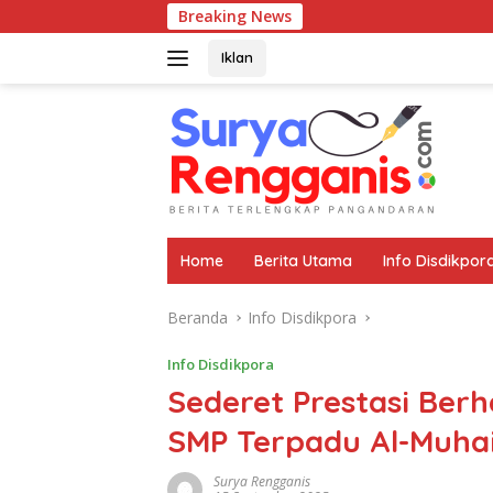
Langsung
Breaking News
ke
konten
Iklan
Home
Berita Utama
Info Disdikpor
Beranda
Info Disdikpora
Info Disdikpora
Sederet Prestasi Berha
SMP Terpadu Al-Muha
Surya Rengganis