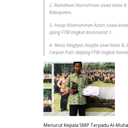
2. Ramdhani Nurrohman siswa kelas 8, 
Kabupaten.
3. Yosep Khoeruhman Azam siswa kelas
ajang FTBI tingkat Komisariat 1.
4. Neiza Ningtyas Assyifa siswi kelas 8
Carpon Putri diajang FTBI tingkat Komis
Menurut Kepala SMP Terpadu Al-Muhaim