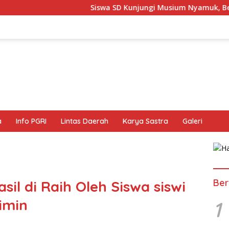
Siswa SD Kunjungi Musium Nyamuk, Belajar Mengenal Berb
a
Info PGRI
Lintas Daerah
Karya Sastra
Galeri
Ber
sil di Raih Oleh Siswa siswi
imin
1