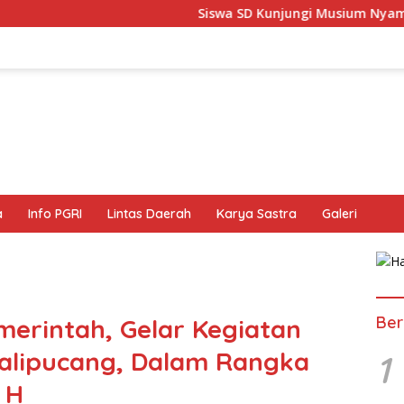
Siswa SD Kunjungi Musium Nyamuk, Belajar Mengen
a
Info PGRI
Lintas Daerah
Karya Sastra
Galeri
Ber
merintah, Gelar Kegiatan
alipucang, Dalam Rangka
1
 H