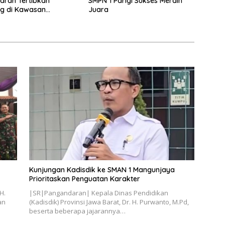
aran Tertibkan
SMPN 1 Parigi Sukses Meraih
g di Kawasan
Juara
n Merah Pantai Timur
Kunjungan Kadisdik ke SMAN 1 Mangunjaya
Prioritaskan Penguatan Karakter
H.
|SR|Pangandaran| Kepala Dinas Pendidikan
an
(Kadisdik) Provinsi Jawa Barat, Dr. H. Purwanto, M.Pd,
beserta beberapa jajarannya…