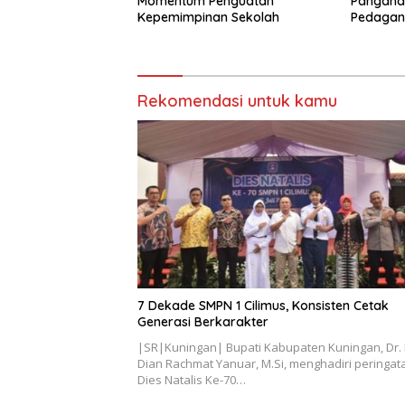
Momentum Penguatan
Pangand
Kepemimpinan Sekolah
Pedagan
Jembata
Rekomendasi untuk kamu
7 Dekade SMPN 1 Cilimus, Konsisten Cetak
Generasi Berkarakter
|SR|Kuningan| Bupati Kabupaten Kuningan, Dr. 
Dian Rachmat Yanuar, M.Si, menghadiri peringat
Dies Natalis Ke-70…