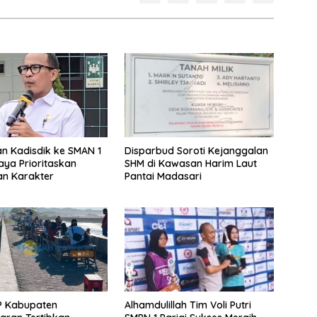
n Kadisdik ke SMAN 1
Disparbud Soroti Kejanggalan
ya Prioritaskan
SHM di Kawasan Harim Laut
an Karakter
Pantai Madasari
P Kabupaten
Alhamdulillah Tim Voli Putri