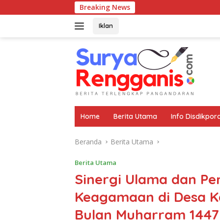
Langsung
Breaking News
ke
konten
Iklan
Home
Berita Utama
Info Disdikpor
Beranda
Berita Utama
Berita Utama
Sinergi Ulama dan Pe
Keagamaan di Desa K
Bulan Muharram 1447