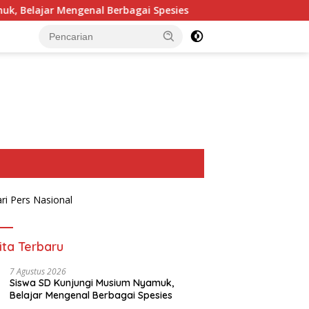
al Berbagai Spesies
Korwil Disdikpora Gelar Sosialisa
ita Terbaru
7 Agustus 2026
Siswa SD Kunjungi Musium Nyamuk,
Belajar Mengenal Berbagai Spesies