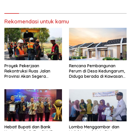
Rekomendasi untuk kamu
Proyek Pekerjaan
Rencana Pembangunan
Rekontruksi Ruas Jalan
Perum di Desa Kedungarum,
Provinsi Akan Segera
Diduga berada di Kawasan
Berakhir
Mata Air dan Daerah Irigasi
Hebat! Bupati dan Bank
Lomba Menggambar dan