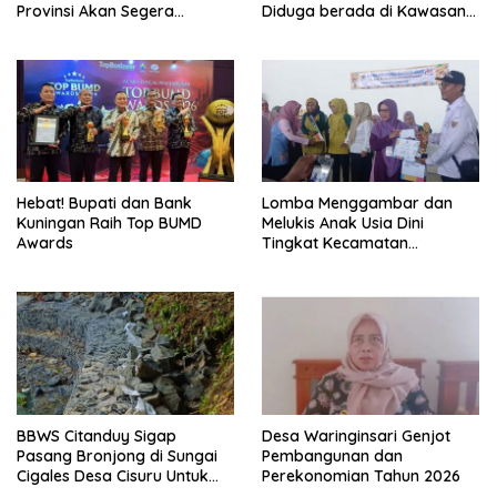
Provinsi Akan Segera
Diduga berada di Kawasan
Berakhir
Mata Air dan Daerah Irigasi
Hebat! Bupati dan Bank
Lomba Menggambar dan
Kuningan Raih Top BUMD
Melukis Anak Usia Dini
Awards
Tingkat Kecamatan
Panumbangan Berlangsung
Meriah
BBWS Citanduy Sigap
Desa Waringinsari Genjot
Pasang Bronjong di Sungai
Pembangunan dan
Cigales Desa Cisuru Untuk
Perekonomian Tahun 2026
Cegah Longsor dan Banjir