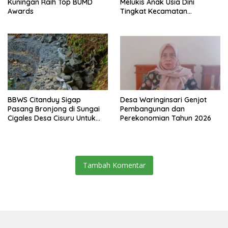
Kuningan Raih Top BUMD
Melukis Anak Usia Dini
Awards
Tingkat Kecamatan
Panumbangan Berlangsung
Meriah
BBWS Citanduy Sigap
Desa Waringinsari Genjot
Pasang Bronjong di Sungai
Pembangunan dan
Cigales Desa Cisuru Untuk
Perekonomian Tahun 2026
Cegah Longsor dan Banjir
Tambah Komentar