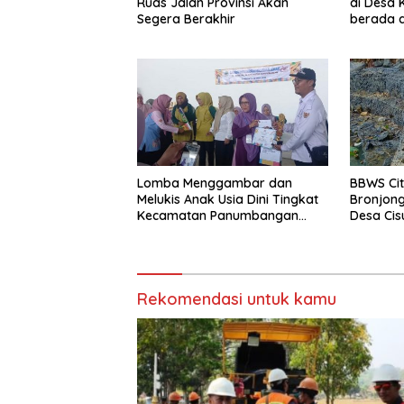
Ruas Jalan Provinsi Akan
di Desa
Segera Berakhir
berada d
dan Daer
Lomba Menggambar dan
BBWS Ci
Melukis Anak Usia Dini Tingkat
Bronjong
Kecamatan Panumbangan
Desa Cis
Berlangsung Meriah
Longsor 
Rekomendasi untuk kamu