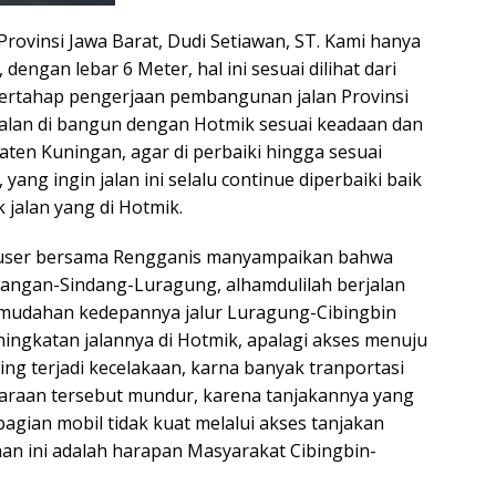
insi Jawa Barat, Dudi Setiawan, ST. Kami hanya
engan lebar 6 Meter, hal ini sesuai dilihat dari
 bertahap pengerjaan pembangunan jalan Provinsi
jalan di bangun dengan Hotmik sesuai keadaan dan
paten Kuningan, agar di perbaiki hingga sesuai
ng ingin jalan ini selalu continue diperbaiki baik
jalan yang di Hotmik.
er bersama Rengganis manyampaikan bahwa
angan-Sindang-Luragung, alhamdulilah berjalan
 mudahan kedepannya jalur Luragung-Cibingbin
ngkatan jalannya di Hotmik, apalagi akses menuju
ng terjadi kecelakaan, karna banyak tranportasi
daraan tersebut mundur, karena tanjakannya yang
bagian mobil tidak kuat melalui akses tanjakan
han ini adalah harapan Masyarakat Cibingbin-