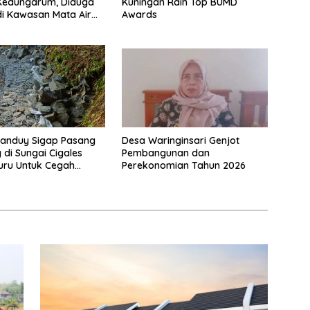
 Kedungarum, Diduga
Kuningan Raih Top BUMD
i Kawasan Mata Air
Awards
ah Irigasi
tanduy Sigap Pasang
Desa Waringinsari Genjot
 di Sungai Cigales
Pembangunan dan
uru Untuk Cegah
Perekonomian Tahun 2026
dan Banjir