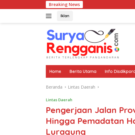
Langsung
Breaking News
ke
konten
Iklan
Home
Berita Utama
Info Disdikpor
Beranda
Lintas Daerah
Lintas Daerah
Pengerjaan Jalan Pro
Hingga Pemadatan Ho
Luragung