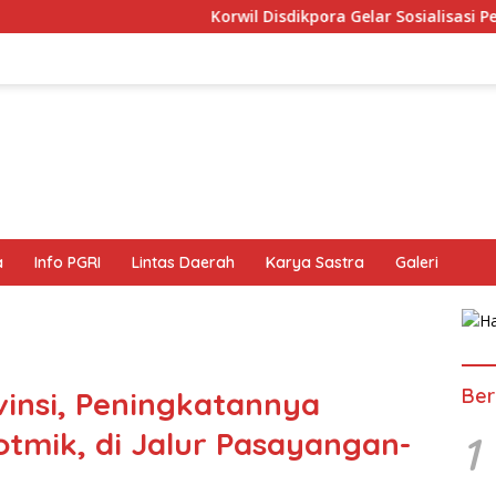
Korwil Disdikpora Gelar Sosialisasi Penyusunan dan Pe
a
Info PGRI
Lintas Daerah
Karya Sastra
Galeri
Ber
vinsi, Peningkatannya
tmik, di Jalur Pasayangan-
1