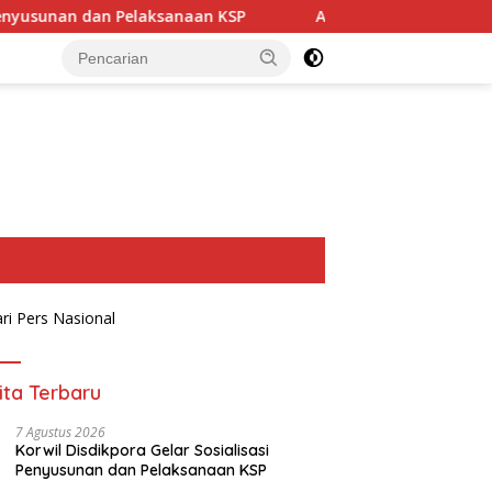
laksanaan KSP
Ade, Siap Maju di Bursa Calon Ketua Gol
ita Terbaru
7 Agustus 2026
Korwil Disdikpora Gelar Sosialisasi
Penyusunan dan Pelaksanaan KSP