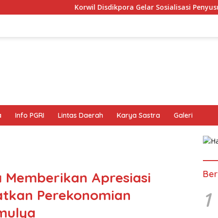
Korwil Disdikpora Gelar Sosialisasi Penyusunan dan Pelaksan
a
Info PGRI
Lintas Daerah
Karya Sastra
Galeri
Ber
 Memberikan Apresiasi
katkan Perekonomian
1
mulya