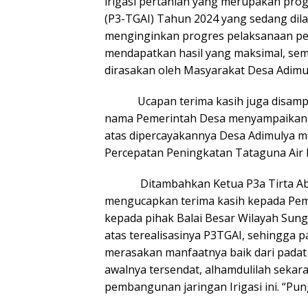
irigasi pertanian yang merupakan prog
(P3-TGAI) Tahun 2024 yang sedang dila
menginginkan progres pelaksanaan pek
mendapatkan hasil yang maksimal, sem
dirasakan oleh Masyarakat Desa Adimul
Ucapan terima kasih juga disampaik
nama Pemerintah Desa menyampaikan 
atas dipercayakannya Desa Adimulya m
Percepatan Peningkatan Tataguna Air I
Ditambahkan Ketua P3a Tirta Abadi,
mengucapkan terima kasih kepada Pem
kepada pihak Balai Besar Wilayah Sung
atas terealisasinya P3TGAI, sehingga pa
merasakan manfaatnya baik dari padat
awalnya tersendat, alhamdulilah sekara
pembangunan jaringan Irigasi ini. “Pu