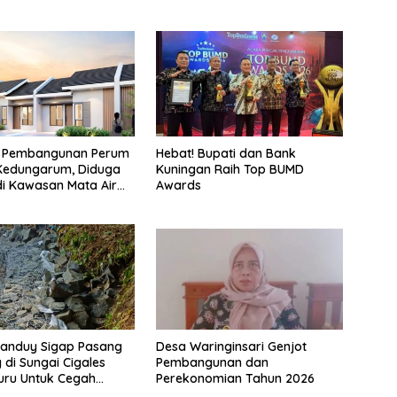
 Pembangunan Perum
Hebat! Bupati dan Bank
 Kedungarum, Diduga
Kuningan Raih Top BUMD
i Kawasan Mata Air
Awards
ah Irigasi
tanduy Sigap Pasang
Desa Waringinsari Genjot
 di Sungai Cigales
Pembangunan dan
uru Untuk Cegah
Perekonomian Tahun 2026
dan Banjir