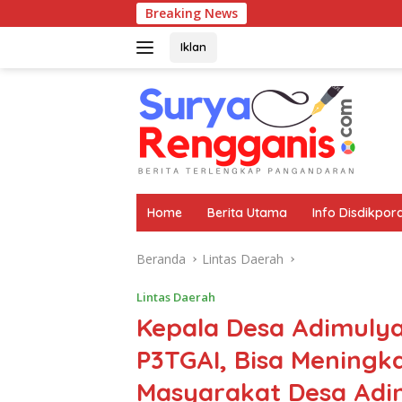
Langsung
Breaking News
ke
konten
Iklan
Home
Berita Utama
Info Disdikpor
Beranda
Lintas Daerah
Lintas Daerah
Kepala Desa Adimulya
P3TGAI, Bisa Mening
Masyarakat Desa Adi