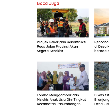
Baca Juga
Proyek Pekerjaan Rekontruksi
Rencana
Ruas Jalan Provinsi Akan
di Desa
Segera Berakhir
berada d
dan Daer
Lomba Menggambar dan
BBWS Ci
Melukis Anak Usia Dini Tingkat
Bronjong
Kecamatan Panumbangan
Desa Cis
Berlangsung Meriah
Longsor 