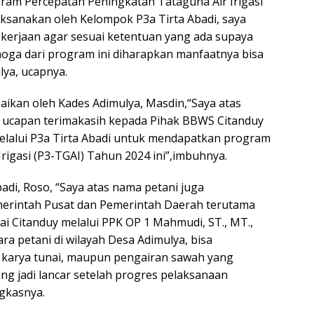
ram Percepatan Peningkatan Tataguna Air Irigasi
ksanakan oleh Kelompok P3a Tirta Abadi, saya
erjaan agar sesuai ketentuan yang ada supaya
oga dari program ini diharapkan manfaatnya bisa
ya, ucapnya.
an oleh Kades Adimulya, Masdin,“Saya atas
ucapan terimakasih kepada Pihak BBWS Citanduy
elalui P3a Tirta Abadi untuk mendapatkan program
rigasi (P3-TGAI) Tahun 2024 ini”,imbuhnya.
 Roso, “Saya atas nama petani juga
erintah Pusat dan Pemerintah Daerah terutama
ai Citanduy melalui PPK OP 1 Mahmudi, ST., MT.,
ra petani di wilayah Desa Adimulya, bisa
 karya tunai, maupun pengairan sawah yang
ng jadi lancar setelah progres pelaksanaan
ngkasnya.