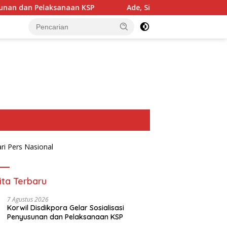
aan KSP
Ade, Siap Maju di Bursa Calon Ketua Golkar, U
ita Terbaru
7 Agustus 2026
Korwil Disdikpora Gelar Sosialisasi
Penyusunan dan Pelaksanaan KSP