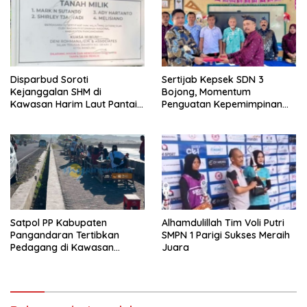
Disparbud Soroti
Sertijab Kepsek SDN 3
Kejanggalan SHM di
Bojong, Momentum
Kawasan Harim Laut Pantai
Penguatan Kepemimpinan
Madasari
Sekolah
Satpol PP Kabupaten
Alhamdulillah Tim Voli Putri
Pangandaran Tertibkan
SMPN 1 Parigi Sukses Meraih
Pedagang di Kawasan
Juara
Jembatan Merah Pantai
Timur