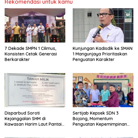
Rekomendasi untuk kamu
7 Dekade SMPN 1 Cilimus,
Kunjungan Kadisdik ke SMAN
Konsisten Cetak Generasi
1 Mangunjaya Prioritaskan
Berkarakter
Penguatan Karakter
Disparbud Soroti
Sertijab Kepsek SDN 3
Kejanggalan SHM di
Bojong, Momentum
Kawasan Harim Laut Pantai
Penguatan Kepemimpinan
Madasari
Sekolah