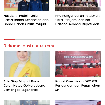
Nasdem “Peduli” Gelar
KPU Pangandaran Tetapkan
Pemeriksaan Kesehatan dan
Citra Pitriyami dan Ino
Donor Darah Gratis, Wujud
Dasono sebagai Bupati dan
Nyata Kepedulian Partai
Wakil Bupati Terpilih
terhadap Kesehatan
Masyarakat
Rekomendasi untuk kamu
Ade, Siap Maju di Bursa
Rapat Konsolidasi DPC PDI
Calon Ketua Golkar, Usung
Perjuangan dan Penyerahan
Semangat Regenerasi
SK