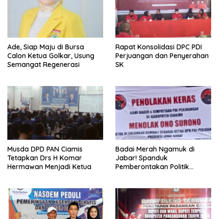
Ade, Siap Maju di Bursa
Rapat Konsolidasi DPC PDI
Calon Ketua Golkar, Usung
Perjuangan dan Penyerahan
Semangat Regenerasi
SK
Musda DPD PAN Ciamis
Badai Merah Ngamuk di
Tetapkan Drs H Komar
Jabar! Spanduk
Hermawan Menjadi Ketua
Pemberontakan Politik
Menggema: Kader dan
Simpatisan Tolak Ono
Surono Jadi Calon Ketua
DPD PDI Perjuangan!