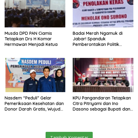
Musda DPD PAN Ciamis
Badai Merah Ngamuk di
Tetapkan Drs H Komar
Jabar! Spanduk
Hermawan Menjadi Ketua
Pemberontakan Politik
Menggema: Kader dan
Simpatisan Tolak Ono
Surono Jadi Calon Ketua
DPD PDI Perjuangan!
Nasdem “Peduli” Gelar
KPU Pangandaran Tetapkan
Pemeriksaan Kesehatan dan
Citra Pitriyami dan Ino
Donor Darah Gratis, Wujud
Dasono sebagai Bupati dan
Nyata Kepedulian Partai
Wakil Bupati Terpilih
terhadap Kesehatan
Masyarakat
Tambah Komentar