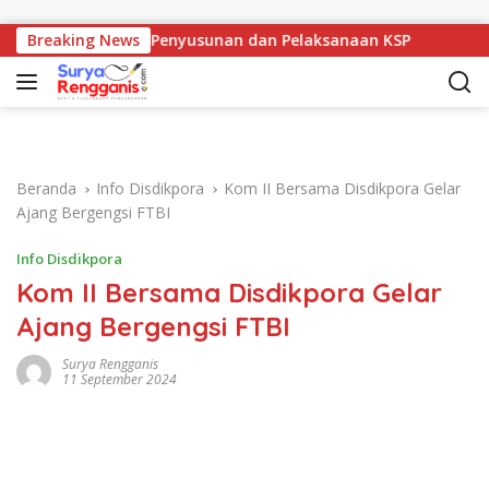
Langsung ke konten
Sosialisasi Penyusunan dan Pelaksanaan KSP
Breaking News
Ade, Siap M
Beranda
Info Disdikpora
Kom II Bersama Disdikpora Gelar
Ajang Bergengsi FTBI
Info Disdikpora
Kom II Bersama Disdikpora Gelar
Ajang Bergengsi FTBI
Surya Rengganis
11 September 2024