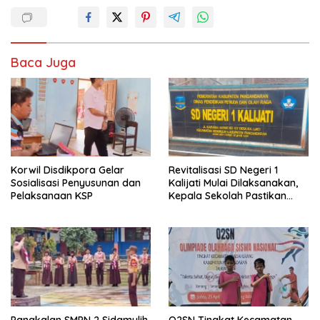
Baca Juga
Korwil Disdikpora Gelar
Revitalisasi SD Negeri 1
Sosialisasi Penyusunan dan
Kalijati Mulai Dilaksanakan,
Pelaksanaan KSP
Kepala Sekolah Pastikan
Transparan dan Sesuai
Juknis
Pangkalan SMPN 2 Sidamulih
O2SN Tingkat Kecamatan