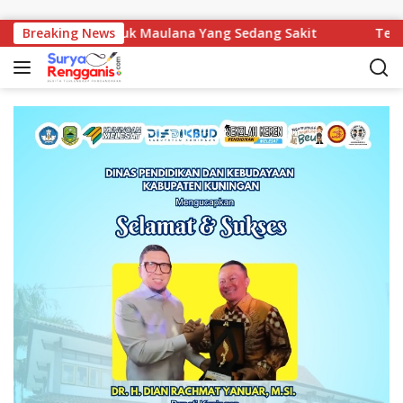
Langsung ke konten
DPRD Jenguk Maulana Yang Sedang Sakit
Breaking News
Tegas! Pemka