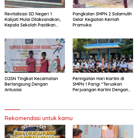
Revitalisasi SD Negeri 1
Pangkalan SMPN 2 Sidamulih
Kalijati Mulai Dilaksanakan,
Gelar Kegiatan Kemah
Kepala Sekolah Pastikan
Pramuka
Transparan dan Sesuai
Juknis
O2SN Tingkat Kecamatan
Peringatan Hari Kartini di
Berlangsung Dengan
SMPN 1 Parigi “Teruskan
Antusias
Perjuangan Kartini Dengan
Prestasi dan Aksi”
Rekomendasi untuk kamu