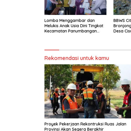
Lomba Menggambar dan
BBWS Ci
Melukis Anak Usia Dini Tingkat
Bronjong
Kecamatan Panumbangan
Desa Cis
Berlangsung Meriah
Longsor 
Rekomendasi untuk kamu
Proyek Pekerjaan Rekontruksi Ruas Jalan
Provinsi Akan Segera Berakhir