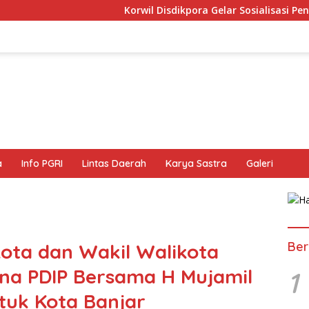
Korwil Disdikpora Gelar Sosialisasi Penyusunan dan Pelak
a
Info PGRI
Lintas Daerah
Karya Sastra
Galeri
Ber
ota dan Wakil Walikota
na PDIP Bersama H Mujamil
1
ntuk Kota Banjar