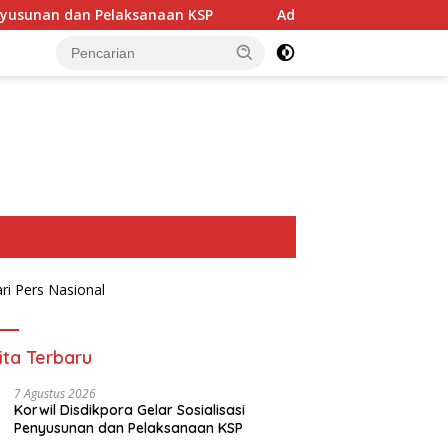
sanaan KSP
Ade, Siap Maju di Bursa Calon Ketua Golkar
ita Terbaru
7 Agustus 2026
Korwil Disdikpora Gelar Sosialisasi
Penyusunan dan Pelaksanaan KSP