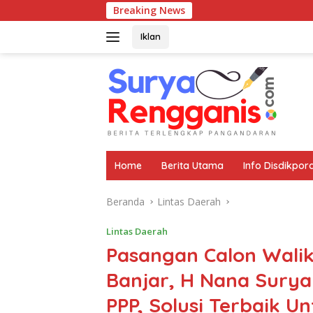
Langsung
Breaking News
ke
konten
Iklan
Home
Berita Utama
Info Disdikpor
Beranda
Lintas Daerah
Lintas Daerah
Pasangan Calon Walik
Banjar, H Nana Surya
PPP, Solusi Terbaik U