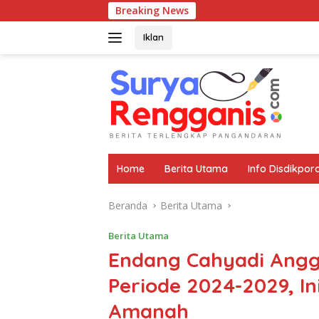
Langsung
Breaking News
ke
konten
Iklan
Home
Berita Utama
Info Disdikpor
Beranda
Berita Utama
Berita Utama
Endang Cahyadi Angg
Periode 2024-2029, I
Amanah