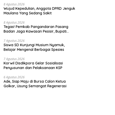
8 Agustus 2026
Wujud Kepedulian, Anggota DPRD Jenguk
Maulana Yang Sedang Sakit
8 Agustus 2026
Tegas! Pemkab Pangandaran Pasang
Badan Jaga Kawasan Pesisir, Bupati
Desak Pembatalan Sertifikat di Pantai
Madasari
7 Agustus 2026
Siswa SD Kunjungi Musium Nyamuk,
Belajar Mengenal Berbagai Spesies
7 Agustus 2026
Korwil Disdikpora Gelar Sosialisasi
Penyusunan dan Pelaksanaan KSP
6 Agustus 2026
Ade, Siap Maju di Bursa Calon Ketua
Golkar, Usung Semangat Regenerasi