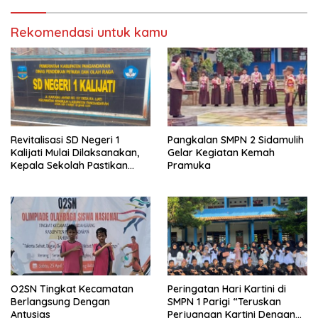
Rekomendasi untuk kamu
Revitalisasi SD Negeri 1
Pangkalan SMPN 2 Sidamulih
Kalijati Mulai Dilaksanakan,
Gelar Kegiatan Kemah
Kepala Sekolah Pastikan
Pramuka
Transparan dan Sesuai
Juknis
O2SN Tingkat Kecamatan
Peringatan Hari Kartini di
Berlangsung Dengan
SMPN 1 Parigi “Teruskan
Antusias
Perjuangan Kartini Dengan