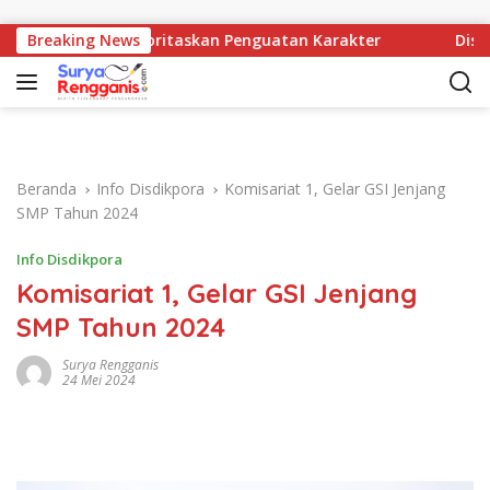
Langsung ke konten
aya Prioritaskan Penguatan Karakter
Breaking News
Disparbud Sorot
Beranda
Info Disdikpora
Komisariat 1, Gelar GSI Jenjang
SMP Tahun 2024
Info Disdikpora
Komisariat 1, Gelar GSI Jenjang
SMP Tahun 2024
Surya Rengganis
24 Mei 2024