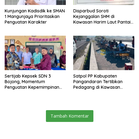
Kunjungan Kadisdik ke SMAN
Disparbud Soroti
1 Mangunjaya Prioritaskan
Kejanggalan SHM di
Penguatan Karakter
Kawasan Harim Laut Pantai
Madasari
Sertijab Kepsek SDN 3
Satpol PP Kabupaten
Bojong, Momentum
Pangandaran Tertibkan
Penguatan Kepemimpinan
Pedagang di Kawasan
Sekolah
Jembatan Merah Pantai
Timur
Tambah Komentar