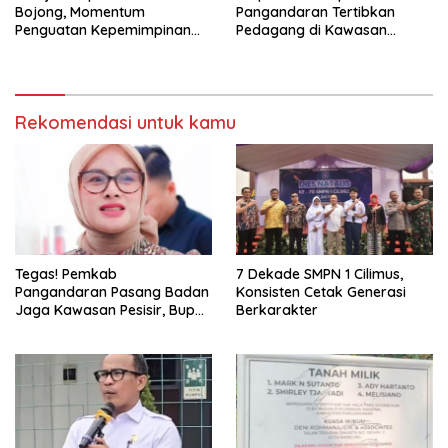
Bojong, Momentum
Pangandaran Tertibkan
Penguatan Kepemimpinan
Pedagang di Kawasan
Sekolah
Jembatan Merah Pantai
Timur
Rekomendasi untuk kamu
Tegas! Pemkab
7 Dekade SMPN 1 Cilimus,
Pangandaran Pasang Badan
Konsisten Cetak Generasi
Jaga Kawasan Pesisir, Bupati
Berkarakter
Desak Pembatalan Sertifikat
di Pantai Madasari