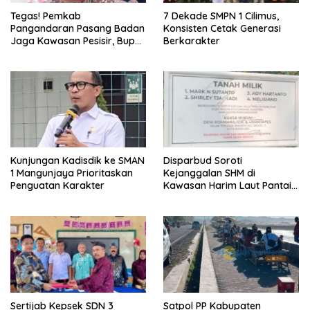
Tegas! Pemkab
7 Dekade SMPN 1 Cilimus,
Pangandaran Pasang Badan
Konsisten Cetak Generasi
Jaga Kawasan Pesisir, Bupati
Berkarakter
Desak Pembatalan Sertifikat
di Pantai Madasari
Kunjungan Kadisdik ke SMAN
Disparbud Soroti
1 Mangunjaya Prioritaskan
Kejanggalan SHM di
Penguatan Karakter
Kawasan Harim Laut Pantai
Madasari
Sertijab Kepsek SDN 3
Satpol PP Kabupaten