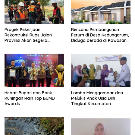
Proyek Pekerjaan
Rencana Pembangunan
Rekontruksi Ruas Jalan
Perum di Desa Kedungarum,
Provinsi Akan Segera
Diduga berada di Kawasan
Berakhir
Mata Air dan Daerah Irigasi
Hebat! Bupati dan Bank
Lomba Menggambar dan
Kuningan Raih Top BUMD
Melukis Anak Usia Dini
Awards
Tingkat Kecamatan
Panumbangan Berlangsung
Meriah