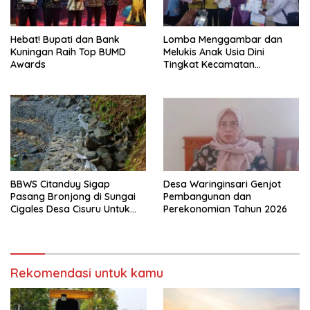
Hebat! Bupati dan Bank
Lomba Menggambar dan
Kuningan Raih Top BUMD
Melukis Anak Usia Dini
Awards
Tingkat Kecamatan
Panumbangan Berlangsung
Meriah
BBWS Citanduy Sigap
Desa Waringinsari Genjot
Pasang Bronjong di Sungai
Pembangunan dan
Cigales Desa Cisuru Untuk
Perekonomian Tahun 2026
Cegah Longsor dan Banjir
Rekomendasi untuk kamu