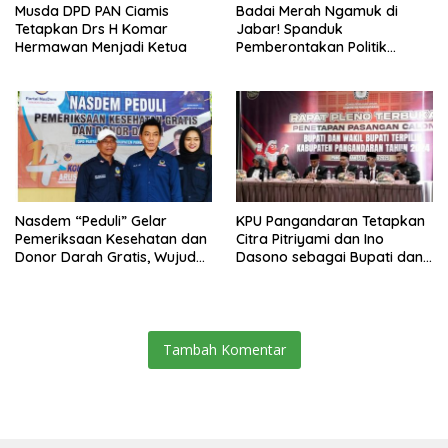
Musda DPD PAN Ciamis
Badai Merah Ngamuk di
Tetapkan Drs H Komar
Jabar! Spanduk
Hermawan Menjadi Ketua
Pemberontakan Politik
Menggema: Kader dan
Simpatisan Tolak Ono
Surono Jadi Calon Ketua
DPD PDI Perjuangan!
Nasdem “Peduli” Gelar
KPU Pangandaran Tetapkan
Pemeriksaan Kesehatan dan
Citra Pitriyami dan Ino
Donor Darah Gratis, Wujud
Dasono sebagai Bupati dan
Nyata Kepedulian Partai
Wakil Bupati Terpilih
terhadap Kesehatan
Masyarakat
Tambah Komentar