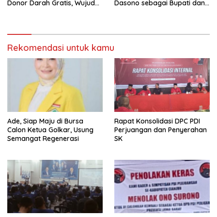
Donor Darah Gratis, Wujud
Dasono sebagai Bupati dan
Nyata Kepedulian Partai
Wakil Bupati Terpilih
terhadap Kesehatan
Masyarakat
Rekomendasi untuk kamu
Ade, Siap Maju di Bursa
Rapat Konsolidasi DPC PDI
Calon Ketua Golkar, Usung
Perjuangan dan Penyerahan
Semangat Regenerasi
SK