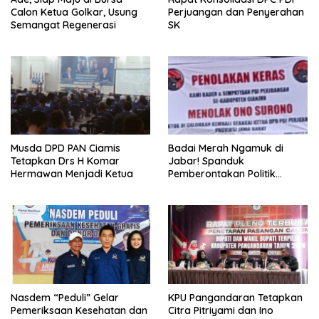
Calon Ketua Golkar, Usung
Perjuangan dan Penyerahan
Semangat Regenerasi
SK
Musda DPD PAN Ciamis
Badai Merah Ngamuk di
Tetapkan Drs H Komar
Jabar! Spanduk
Hermawan Menjadi Ketua
Pemberontakan Politik
Menggema: Kader dan
Simpatisan Tolak Ono
Surono Jadi Calon Ketua
DPD PDI Perjuangan!
Nasdem “Peduli” Gelar
KPU Pangandaran Tetapkan
Pemeriksaan Kesehatan dan
Citra Pitriyami dan Ino