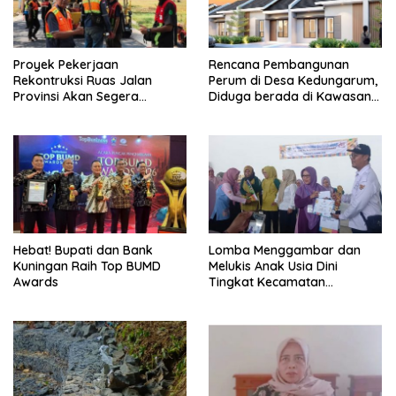
Proyek Pekerjaan
Rencana Pembangunan
Rekontruksi Ruas Jalan
Perum di Desa Kedungarum,
Provinsi Akan Segera
Diduga berada di Kawasan
Berakhir
Mata Air dan Daerah Irigasi
Hebat! Bupati dan Bank
Lomba Menggambar dan
Kuningan Raih Top BUMD
Melukis Anak Usia Dini
Awards
Tingkat Kecamatan
Panumbangan Berlangsung
Meriah