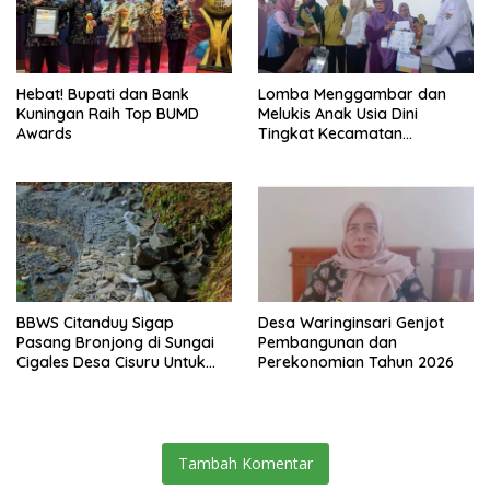
Hebat! Bupati dan Bank
Lomba Menggambar dan
Kuningan Raih Top BUMD
Melukis Anak Usia Dini
Awards
Tingkat Kecamatan
Panumbangan Berlangsung
Meriah
BBWS Citanduy Sigap
Desa Waringinsari Genjot
Pasang Bronjong di Sungai
Pembangunan dan
Cigales Desa Cisuru Untuk
Perekonomian Tahun 2026
Cegah Longsor dan Banjir
Tambah Komentar