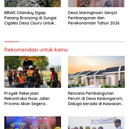
BBWS Citanduy Sigap
Desa Waringinsari Genjot
Pasang Bronjong di Sungai
Pembangunan dan
Cigales Desa Cisuru Untuk
Perekonomian Tahun 2026
Cegah Longsor dan Banjir
Rekomendasi untuk kamu
Proyek Pekerjaan
Rencana Pembangunan
Rekontruksi Ruas Jalan
Perum di Desa Kedungarum,
Provinsi Akan Segera
Diduga berada di Kawasan
Berakhir
Mata Air dan Daerah Irigasi