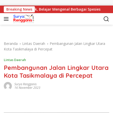
Langsung ke konten
m Nyamuk, Belajar Mengenal Berbagai Spesies
Breaking News
Korwil D
Beranda
Lintas Daerah
Pembangunan Jalan Lingkar Utara
Kota Tasikmalaya di Percepat
Lintas Daerah
Pembangunan Jalan Lingkar Utara
Kota Tasikmalaya di Percepat
Surya Rengganis
16 November 2023