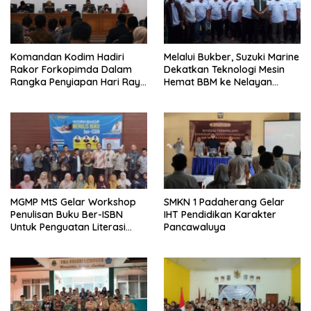
Komandan Kodim Hadiri
Melalui Bukber, Suzuki Marine
Rakor Forkopimda Dalam
Dekatkan Teknologi Mesin
Rangka Penyiapan Hari Raya
Hemat BBM ke Nelayan
Idul Fitri
Pangandaran
MGMP MtS Gelar Workshop
SMKN 1 Padaherang Gelar
Penulisan Buku Ber-ISBN
IHT Pendidikan Karakter
Untuk Penguatan Literasi
Pancawaluya
Guru