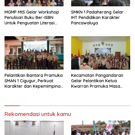
MGMP MtS Gelar Workshop
SMKN 1 Padaherang Gelar
Penulisan Buku Ber-ISBN
IHT Pendidikan Karakter
Untuk Penguatan Literasi
Pancawaluya
Guru
Pelantikan Bantara Pramuka
Kecamatan Pangandaran
SMAN 1 Cigugur, Perkuat
Gelar Pelantikan Ketua
Karakter dan Kepemimpinan
Kwarran Pramuka Masa
Generasi Muda
Bakti 2025-2028
Rekomendasi untuk kamu