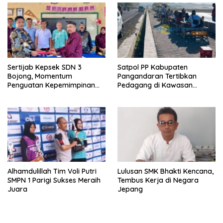
Sertijab Kepsek SDN 3
Satpol PP Kabupaten
Bojong, Momentum
Pangandaran Tertibkan
Penguatan Kepemimpinan
Pedagang di Kawasan
Sekolah
Jembatan Merah Pantai
Timur
Alhamdulillah Tim Voli Putri
Lulusan SMK Bhakti Kencana,
SMPN 1 Parigi Sukses Meraih
Tembus Kerja di Negara
Juara
Jepang