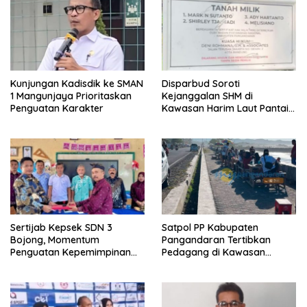
Kunjungan Kadisdik ke SMAN
Disparbud Soroti
1 Mangunjaya Prioritaskan
Kejanggalan SHM di
Penguatan Karakter
Kawasan Harim Laut Pantai
Madasari
Sertijab Kepsek SDN 3
Satpol PP Kabupaten
Bojong, Momentum
Pangandaran Tertibkan
Penguatan Kepemimpinan
Pedagang di Kawasan
Sekolah
Jembatan Merah Pantai
Timur