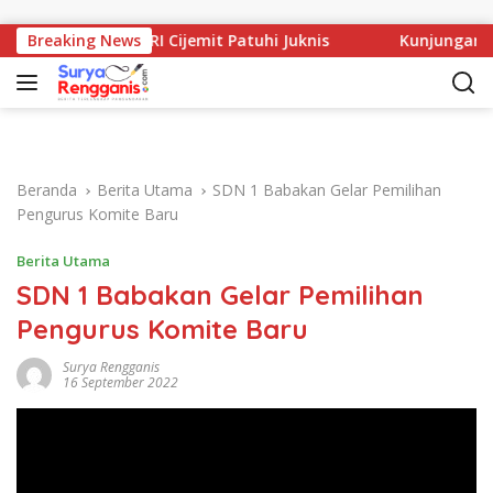
Langsung ke konten
asi TK PGRI Cijemit Patuhi Juknis
Breaking News
Kunjungan Kadisdik 
Beranda
Berita Utama
SDN 1 Babakan Gelar Pemilihan
Pengurus Komite Baru
Berita Utama
SDN 1 Babakan Gelar Pemilihan
Pengurus Komite Baru
Surya Rengganis
16 September 2022