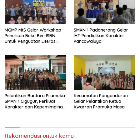
MGMP MtS Gelar Workshop
SMKN 1 Padaherang Gelar
Penulisan Buku Ber-ISBN
IHT Pendidikan Karakter
Untuk Penguatan Literasi
Pancawaluya
Guru
Pelantikan Bantara Pramuka
Kecamatan Pangandaran
SMAN 1 Cigugur, Perkuat
Gelar Pelantikan Ketua
Karakter dan Kepemimpinan
Kwarran Pramuka Masa
Generasi Muda
Bakti 2025-2028
Rekomendasi untuk kamu