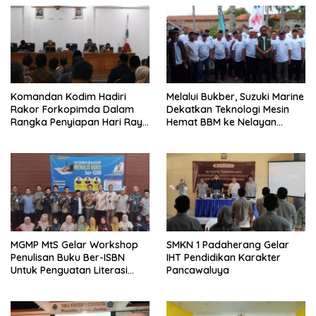
Komandan Kodim Hadiri
Melalui Bukber, Suzuki Marine
Rakor Forkopimda Dalam
Dekatkan Teknologi Mesin
Rangka Penyiapan Hari Raya
Hemat BBM ke Nelayan
Idul Fitri
Pangandaran
MGMP MtS Gelar Workshop
SMKN 1 Padaherang Gelar
Penulisan Buku Ber-ISBN
IHT Pendidikan Karakter
Untuk Penguatan Literasi
Pancawaluya
Guru