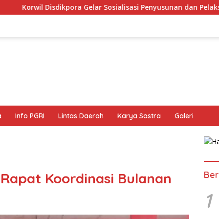
pora Gelar Sosialisasi Penyusunan dan Pelaksanaan KSP
a
Info PGRI
Lintas Daerah
Karya Sastra
Galeri
Ber
Rapat Koordinasi Bulanan
1