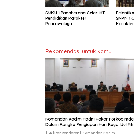
SMKN 1 Padaherang Gelar IHT
Pelantik
Pendidikan Karakter
SMAN 1 C
Pancawaluya
Karakte
Generas
Rekomendasi untuk kamu
Komandan Kodim Hadiri Rakor Forkopimda
Dalam Rangka Penyiapan Hari Raya Idul Fitr
|SR|Pangandaran| Komandan Kodim