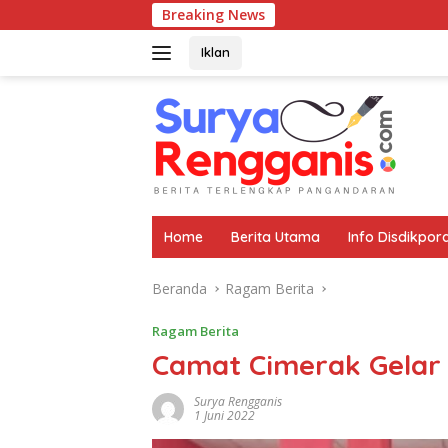
Langsung
Breaking News
Korwil Disdik
ke
konten
Iklan
Home
Berita Utama
Info Disdikpor
Beranda
Ragam Berita
Ragam Berita
Camat Cimerak Gelar 
Surya Rengganis
1 Juni 2022