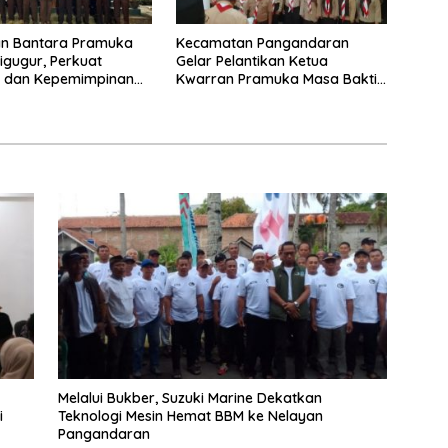
an Bantara Pramuka
Kecamatan Pangandaran
igugur, Perkuat
Gelar Pelantikan Ketua
r dan Kepemimpinan
Kwarran Pramuka Masa Bakti
i Muda
2025-2028
Melalui Bukber, Suzuki Marine Dekatkan
i
Teknologi Mesin Hemat BBM ke Nelayan
Pangandaran