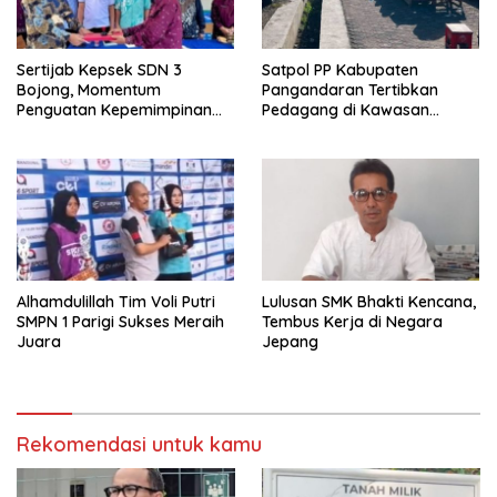
Sertijab Kepsek SDN 3
Satpol PP Kabupaten
Bojong, Momentum
Pangandaran Tertibkan
Penguatan Kepemimpinan
Pedagang di Kawasan
Sekolah
Jembatan Merah Pantai
Timur
Alhamdulillah Tim Voli Putri
Lulusan SMK Bhakti Kencana,
SMPN 1 Parigi Sukses Meraih
Tembus Kerja di Negara
Juara
Jepang
Rekomendasi untuk kamu