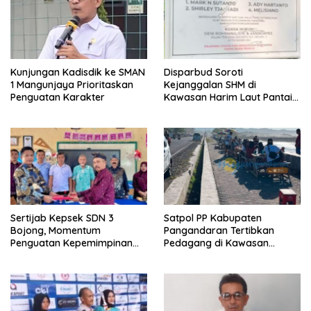
Kunjungan Kadisdik ke SMAN
Disparbud Soroti
1 Mangunjaya Prioritaskan
Kejanggalan SHM di
Penguatan Karakter
Kawasan Harim Laut Pantai
Madasari
Sertijab Kepsek SDN 3
Satpol PP Kabupaten
Bojong, Momentum
Pangandaran Tertibkan
Penguatan Kepemimpinan
Pedagang di Kawasan
Sekolah
Jembatan Merah Pantai
Timur