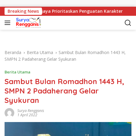
Langsung ke konten
1 Mangunjaya Prioritaskan Penguatan Karakter
Breaking News
Dispar
Beranda
Berita Utama
Sambut Bulan Romadhon 1443 H,
SMPN 2 Padaherang Gelar Syukuran
Berita Utama
Sambut Bulan Romadhon 1443 H,
SMPN 2 Padaherang Gelar
Syukuran
Surya Rengganis
1 April 2022