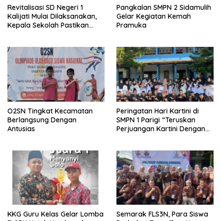
Revitalisasi SD Negeri 1
Pangkalan SMPN 2 Sidamulih
Kalijati Mulai Dilaksanakan,
Gelar Kegiatan Kemah
Kepala Sekolah Pastikan
Pramuka
Transparan dan Sesuai
Juknis
O2SN Tingkat Kecamatan
Peringatan Hari Kartini di
Berlangsung Dengan
SMPN 1 Parigi “Teruskan
Antusias
Perjuangan Kartini Dengan
Prestasi dan Aksi”
KKG Guru Kelas Gelar Lomba
Semarak FLS3N, Para Siswa