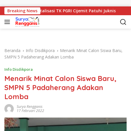
Langsung ke konten
evitalisasi TK PGRI Cijemit Patuhi Juknis
Breaking News
Kunjungan K
Beranda
Info Disdikpora
Menarik Minat Calon Siswa Baru,
SMPN 5 Padaherang Adakan Lomba
Info Disdikpora
Menarik Minat Calon Siswa Baru,
SMPN 5 Padaherang Adakan
Lomba
Surya Rengganis
17 Februari 2022