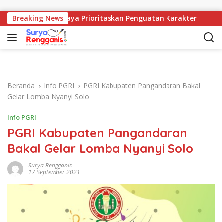
Langsung ke konten
1 Mangunjaya Prioritaskan Penguatan Karakter
Breaking News
Dispar
Beranda
Info PGRI
PGRI Kabupaten Pangandaran Bakal
Gelar Lomba Nyanyi Solo
Info PGRI
PGRI Kabupaten Pangandaran
Bakal Gelar Lomba Nyanyi Solo
Surya Rengganis
17 September 2021