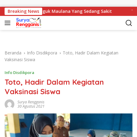
Langsung ke konten
 DPRD Jenguk Maulana Yang Sedang Sakit
Breaking News
Tegas! Pemka
Beranda
Info Disdikpora
Toto, Hadir Dalam Kegiatan
Vaksinasi Siswa
Info Disdikpora
Toto, Hadir Dalam Kegiatan
Vaksinasi Siswa
Surya Rengganis
30 Agustus 2021