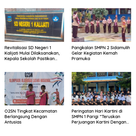
Revitalisasi SD Negeri 1
Pangkalan SMPN 2 Sidamulih
Kalijati Mulai Dilaksanakan,
Gelar Kegiatan Kemah
Kepala Sekolah Pastikan
Pramuka
Transparan dan Sesuai
Juknis
O2SN Tingkat Kecamatan
Peringatan Hari Kartini di
Berlangsung Dengan
SMPN 1 Parigi “Teruskan
Antusias
Perjuangan Kartini Dengan
Prestasi dan Aksi”