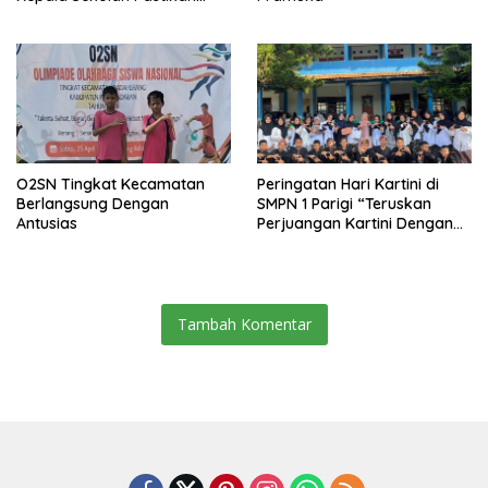
Transparan dan Sesuai
Juknis
O2SN Tingkat Kecamatan
Peringatan Hari Kartini di
Berlangsung Dengan
SMPN 1 Parigi “Teruskan
Antusias
Perjuangan Kartini Dengan
Prestasi dan Aksi”
Tambah Komentar