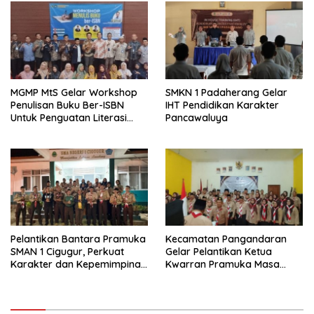
MGMP MtS Gelar Workshop
SMKN 1 Padaherang Gelar
Penulisan Buku Ber-ISBN
IHT Pendidikan Karakter
Untuk Penguatan Literasi
Pancawaluya
Guru
Pelantikan Bantara Pramuka
Kecamatan Pangandaran
SMAN 1 Cigugur, Perkuat
Gelar Pelantikan Ketua
Karakter dan Kepemimpinan
Kwarran Pramuka Masa
Generasi Muda
Bakti 2025-2028