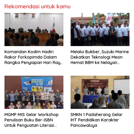
Rekomendasi untuk kamu
Komandan Kodim Hadiri
Melalui Bukber, Suzuki Marine
Rakor Forkopimda Dalam
Dekatkan Teknologi Mesin
Rangka Penyiapan Hari Raya
Hemat BBM ke Nelayan
Idul Fitri
Pangandaran
MGMP MtS Gelar Workshop
SMKN 1 Padaherang Gelar
Penulisan Buku Ber-ISBN
IHT Pendidikan Karakter
Untuk Penguatan Literasi
Pancawaluya
Guru