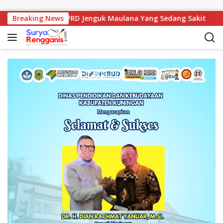
Langsung ke konten
ulian, Anggota DPRD Jenguk Maulana Yang Sedang Sakit
Breaking News